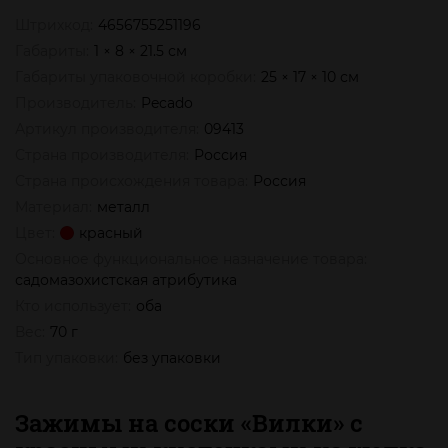
Штрихкод:
4656755251196
Габариты:
1 × 8 × 21.5 см
Габариты упаковочной коробки:
25 × 17 × 10 см
Производитель:
Pecado
Артикул производителя:
09413
Страна производителя:
Россия
Страна происхождения товара:
Россия
Материал:
металл
Цвет:
красный
Основное функциональное назначение товара:
садомазохистская атрибутика
Кто использует:
оба
Вес:
70 г
Тип упаковки:
без упаковки
Зажимы на соски «Вилки» с