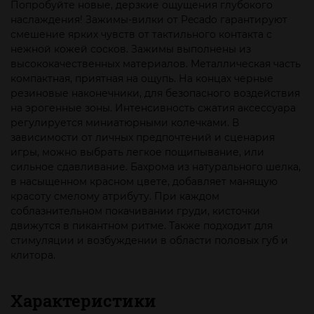
Попробуйте новые, дерзкие ощущения глубокого
наслаждения! Зажимы-вилки от Pecado гарантируют
смешение ярких чувств от тактильного контакта с
нежной кожей сосков. Зажимы выполнены из
высококачественных материалов. Металлическая часть
компактная, приятная на ощупь. На концах черные
резиновые наконечники, для безопасного воздействия
на эрогенные зоны. Интенсивность сжатия аксессуара
регулируется миниатюрными колечками. В
зависимости от личных предпочтений и сценария
игры, можно выбрать легкое пощипывание, или
сильное сдавливание. Бахрома из натурального шелка,
в насыщенном красном цвете, добавляет манящую
красоту смелому атрибуту. При каждом
соблазнительном покачивании груди, кисточки
движутся в пикантном ритме. Также подходит для
стимуляции и возбуждении в области половых губ и
клитора.
Характеристики