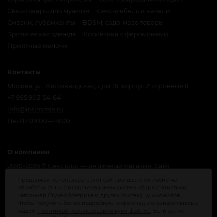
Секс-товары для мужчин
Секс-мебель и качели
Смазки, лубриканты
BDSM, садо-мазо товары
Эротическая одежда
Косметика с феромонами
Приятные мелочи
Контакты
Москва, ул. Автозаводская, дом 16, корпус 2, строение 8
+7 995 903-54-64
info@intimmix.ru
Пн-Пт 09:00—18:00
О компании
2020-2025 © Секс шоп — интимный магазин. Сайт
предназначен для лиц, достигших совершеннолетия. Мы
Продолжая использовать этот сайт, вы даёте согласие на
получаем и обрабатываем персональные данные
обработку (в т.ч. с использованием систем сбора статистики,
посетителей нашего сайта в соответствии с
официальной
например Яндекс.Метрика и других систем) куки-файлов.
политикой
. Если вы не даете согласия на обработку своих
Чтобы получить более подробную информацию, ознакомьтесь с
нашей
Политикой использования куки-файлов
. Если вы не
персональных данных, вам необходимо покинуть наш сайт.