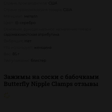
Страна производителя:
США
Страна происхождения товара:
США
Материал:
металл
Цвет:
серебро
Основное функциональное назначение товара:
садомазохистская атрибутика
Вибрация:
Нет
Кто использует:
женщина
Вес:
85 г
Тип упаковки:
блистер
Зажимы на соски с бабочками
Butterfly Nipple Clamps отзывы