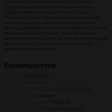
Сжимайте соски как можно крепче с зажимами
Butterfly Nipple Clamps. С их помощью не только
ощущения стремительно взлетят, но и Ваша
сексуальность будет подчеркнута невероятно ярко.
Зажимы для сосков имеют специальную систему
фиксации, благодаря которой отрегулировать степень
давления невероятно просто. Так как на кончиках
зажимов расположены смягчающие насадки, даже при
самой высокой степени сжатия ощущения будут
действительно приятными.
Характеристики
Штрихкод:
603912329605
Габариты:
19 × 29 × 1 см
Габариты упаковочной коробки:
33 × 20 × 12 см
Производитель:
Pipedream
Артикул производителя:
PD3613-00
Название коллекции:
Fetish Fantasy Series