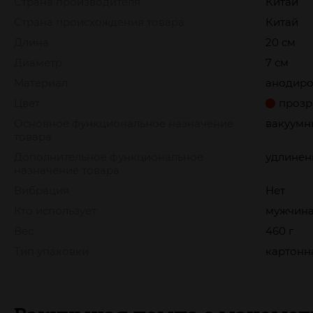
Страна производителя
Китай
Страна происхождения товара
Китай
Длина
20 см
Диаметр
7 см
Материал
анодиро
Цвет
прозр
Основное функциональное назначение
вакуумн
товара
Дополнительное функциональное
удлинен
назначение товара
Вибрация
Нет
Кто использует
мужчин
Вес
460 г
Тип упаковки
картонн