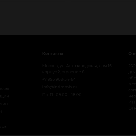
Контакты
О 
Москва, ул. Автозаводская, дом 16,
202
корпус 2, строение 8
для
обр
+7 995 903-54-64
в с
info@intimmix.ru
тезы
сог
Пн-Пт 09:00—18:00
нщин
нео
ИП 
жчин
ОГР
и
вары