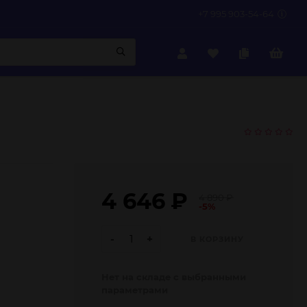
+7 995 903-54-64
4 646
₽
4 890
₽
-5%
-
+
В КОРЗИНУ
Нет на складе с выбранными
параметрами