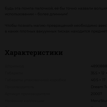
Будь эта помпа палочкой, её бы точно назвали волше
использовании – более длинным!
Чтобы познать магию превращений необходимо ввести 
в каких плотных вакуумных тисках находится предме
Характеристики
Штрихкод
4890888
Габариты
35.5 × 12 
Габариты упаковочной коробки
40.5 × 17
Производитель
Dream T
Артикул производителя
20007
Название коллекции
MenzStuf