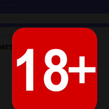
Контакты
умная помпа с манометром
ометром
Цвет:
Все характеристики