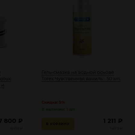
е
Гель-смазка на водной основе
ujoux
Torex Чувственная ваниль - 50 мл.
 и
Скидка: 5%
В наличии: 1 шт
7 800
₽
1 211
₽
В КОРЗИНУ
8 211
₽
1 275
₽