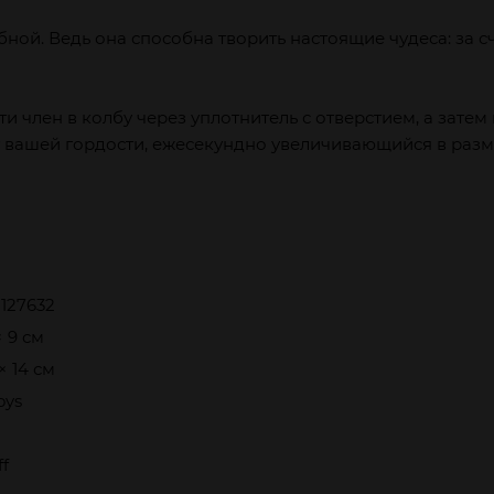
бной. Ведь она способна творить настоящие чудеса: за 
член в колбу через уплотнитель с отверстием, а затем 
т вашей гордости, ежесекундно увеличивающийся в разм
127632
× 9 см
 × 14 см
oys
f