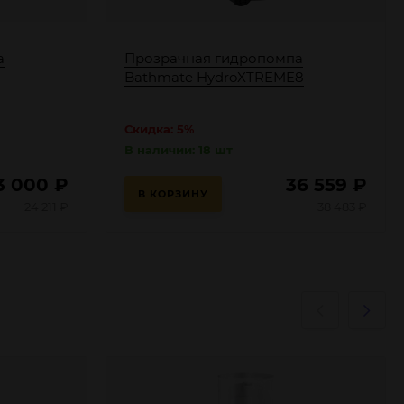
а
Прозрачная гидропомпа
Bathmate HydroXTREME8
Скидка: 5%
В наличии: 18 шт
3 000
₽
36 559
₽
В КОРЗИНУ
24 211
₽
38 483
₽