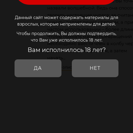
Будь эта помпа палочкой, её бы точ
назвали волшебной. Ведь она спос
творить настоящие чудеса: за счита
Данный сайт может содержать материалы для
минуты делает пенис крепким, а пр
взрослых, которые неприемлемы для детей.
частом использовании – более длин
Чтобы продолжить, Вы должны подтвердить,
Чтобы познать магию превращений
что Вам уже исполнилось 18 лет.
необходимо ввести член в колбу че
Вам исполнилось 18 лет?
уплотнитель с отверстием, а затем
начать...
Полное описание
ДА
НЕТ