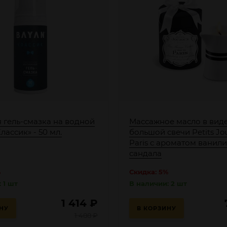
 гель-смазка на водной
Массажное масло в вид
лассик» - 50 мл.
большой свечи Petits Jo
Paris с ароматом ванили
сандала
%
Скидка: 5%
 1 шт
В наличии: 2 шт
1 414
₽
НУ
В КОРЗИНУ
1 488
₽