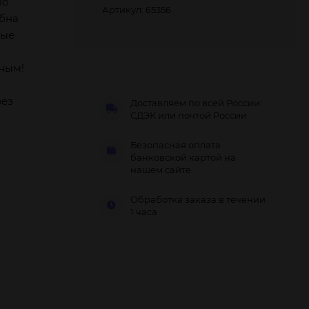
но
Артикул: 65356
обна
ные
и
ным!
рез
Доставляем по всей России:
СДЭК или почтой России
Безопасная оплата
банковской картой на
нашем сайте.
Обработка заказа в течении
1 часа