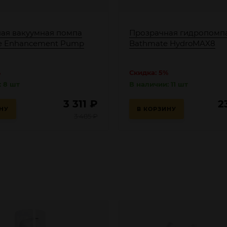
ая вакуумная помпа
Прозрачная гидропомп
le Enhancement Pump
Bathmate HydroMAX8
%
Скидка: 5%
: 8 шт
В наличии: 11 шт
3 311
₽
2
НУ
В КОРЗИНУ
3 485
₽