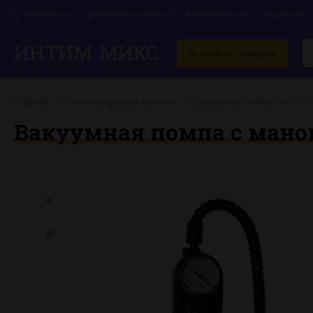
О магазине
Доставка и оплата
Анонимность
Гарантия
ИНТИМ
МИКС
Каталог товаров
Главная
Секс-товары для мужчин
Вакуумные помпы
Ваку
Вакуумная помпа с ман