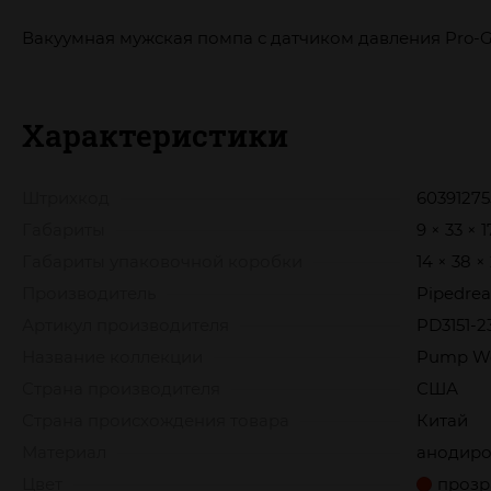
Вакуумная мужская помпа с датчиком давления Pro-
Характеристики
Штрихкод
6039127
Габариты
9 × 33 × 
Габариты упаковочной коробки
14 × 38 ×
Производитель
Pipedre
Артикул производителя
PD3151-2
Название коллекции
Pump W
Страна производителя
США
Страна происхождения товара
Китай
Материал
анодиро
Цвет
прозр