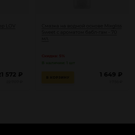
ор LOV
Смазка на водной основе Mixgliss
Sweet с ароматом бабл-гам - 70
мл.
Скидка: 5%
В наличии: 1 шт
21 572
₽
1 649
₽
В КОРЗИНУ
22 707
₽
1 736
₽