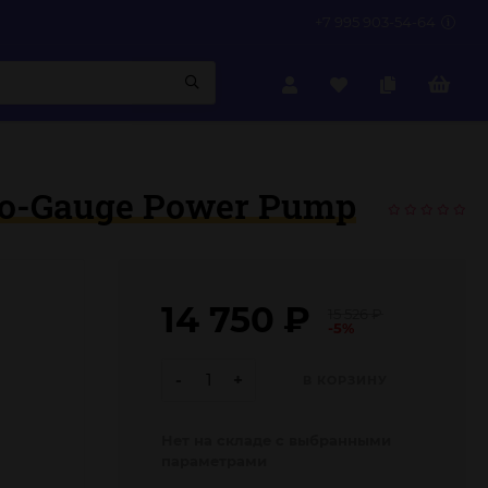
+7 995 903-54-64
o-Gauge Power Pump
14 750
₽
15 526
₽
-5%
-
+
В КОРЗИНУ
Нет на складе с выбранными
параметрами