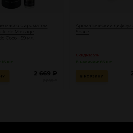
е масло с ароматом
Ароматический диффуз
ile de Massage
Space
 Coco - 59 мл.
%
Скидка: 5%
 16 шт
В наличии: 66 шт
2 669
₽
НУ
В КОРЗИНУ
2 809
₽