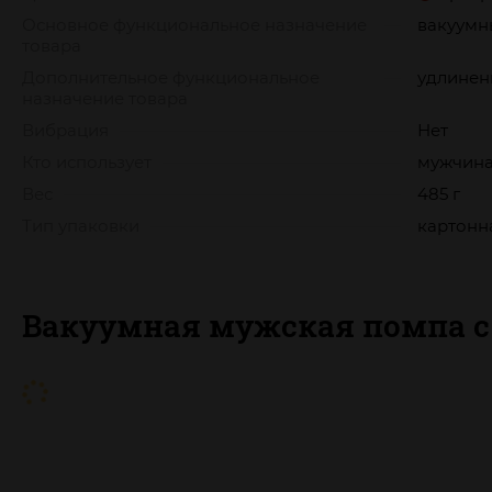
Основное функциональное назначение
вакуумн
товара
Дополнительное функциональное
удлинен
назначение товара
Вибрация
Нет
Кто использует
мужчин
Вес
485 г
Тип упаковки
картонн
Вакуумная мужская помпа с