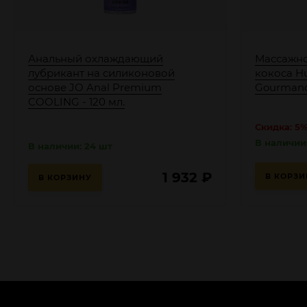
Анальный охлаждающий
Массажно
лубрикант на силиконовой
кокоса Hu
основе JO Anal Premium
Gourmande
COOLING - 120 мл.
Скидка: 5
В наличии:
В наличии: 24 шт
1 932
₽
В КОРЗИ
В КОРЗИНУ