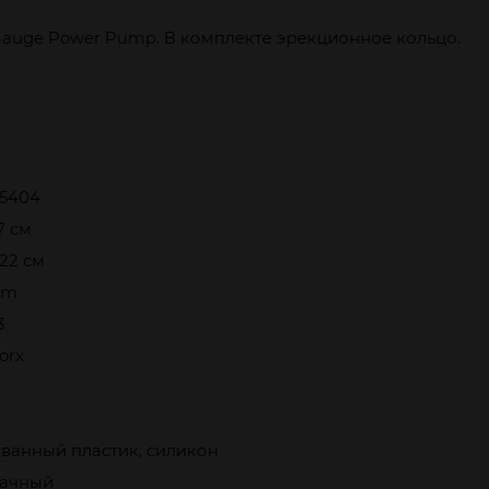
Gauge Power Pump. В комплекте эрекционное кольцо.
55404
17 см
 22 см
am
3
orx
ванный пластик, силикон
ачный