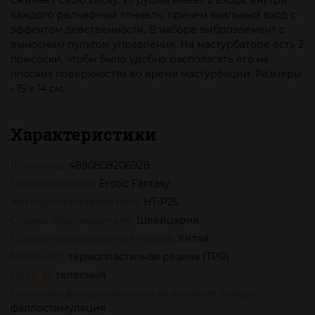
сжимает свою киску. Игрушка имеет 2 входа, внутри
каждого рельефный тоннель, причем анальный вход с
эффектом девственности. В наборе виброэлемент с
выносным пультом управления. На мастурбаторе есть 2
присоски, чтобы было удобно располагать его на
плоских поверхностях во время мастурбации. Размеры
- 15 х 14 см.
Характеристики
Штрихкод:
4890808206928
Производитель:
Erotic Fantasy
Артикул производителя:
HT-P25
Страна производителя:
Швейцария
Страна происхождения товара:
Китай
Материал:
термопластичная резина (TPR)
Цвет:
телесный
Основное функциональное назначение товара:
фаллостимуляция