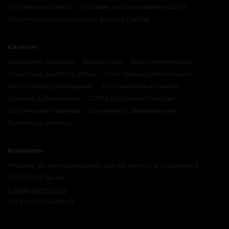
Публичная оферта
Условия использования сайта
Политика использования файлов Cookie
Каталог
Анальные игрушки
Вибраторы
Фаллоимитаторы
Страпоны, фаллопротезы
Секс-товары для женщин
Секс-товары для мужчин
Секс-мебель и качели
Смазки, лубриканты
BDSM, садо-мазо товары
Эротическая одежда
Косметика с феромонами
Приятные мелочи
Контакты
Москва, ул. Автозаводская, дом 16, корпус 2, строение 8
+7 995 903-54-64
info@intimmix.ru
Пн-Пт 09:00—18:00