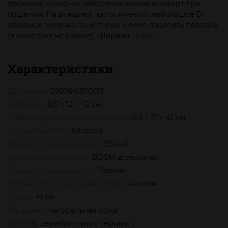
проходит оторочка, обеспечивающая комфорт при
ношении. На внешней части имеется небольшое D-
образное колечко, за которое можно зацепить поводок
(в комплект не входит). Ширина - 2 см.
Характеристики
Штрихкод:
2000041850013
Габариты:
0.5 × 12 × 42 см
Габариты упаковочной коробки:
5.5 × 17 × 47 см
Производитель:
Sitabella
Артикул производителя:
3124-16
Название коллекции:
BDSM accessories
Страна производителя:
Россия
Страна происхождения товара:
Россия
Длина:
41 см
Материал:
натуральная кожа
Цвет:
серебристый с черным