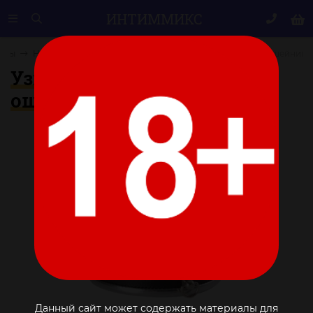
ИНТИМ
МИКС
вары
Наручники, ошейники
Узкий серебристо-черный ошейник
Узкий серебристо-черный
ошейник
Данный сайт может содержать материалы для