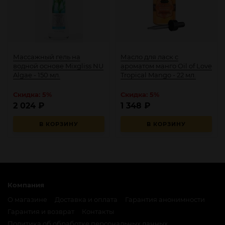
Массажный гель на
Масло для ласк с
водной основе Mixgliss NU
ароматом манго Oil of Love
Algae - 150 мл.
Tropical Mango - 22 мл.
Скидка: 5%
Скидка: 5%
2 024
₽
1 348
₽
В КОРЗИНУ
В КОРЗИНУ
Компания
О магазине
Доставка и оплата
Гарантия анонимности
Гарантия и возврат
Контакты
Политика об обработке персональных данных