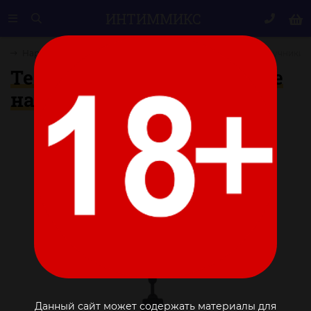
ИНТИМ
МИКС
ы
Наручники, ошейники
Темно-серые силиконовые наручники
Темно-серые силиконовые
наручники
Данный сайт может содержать материалы для