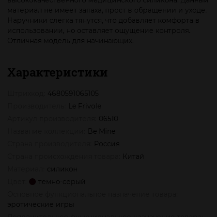
высококачественного медицинского силикона. Данный
материал не имеет запаха, прост в обращении и уходе.
Наручники слегка тянутся, что добавляет комфорта в
использовании, но оставляет ощущение контроля.
Отличная модель для начинающих.
Характеристики
Штрихкод:
4680591065105
Производитель:
Le Frivole
Артикул производителя:
06510
Название коллекции:
Be Mine
Страна производителя:
Россия
Страна происхождения товара:
Китай
Материал:
силикон
Цвет:
темно-серый
Основное функциональное назначение товара:
эротические игры