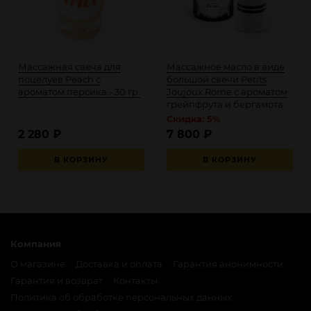
Массажная свеча для
Массажное масло в виде
поцелуев Peach с
большой свечи Petits
ароматом персика - 30 гр.
Joujoux Rome с ароматом
грейпфрута и бергамота
Скидка: 5%
2 280
₽
7 800
₽
В КОРЗИНУ
В КОРЗИНУ
Компания
О магазине
Доставка и оплата
Гарантия анонимности
Гарантия и возврат
Контакты
Политика об обработке персональных данных