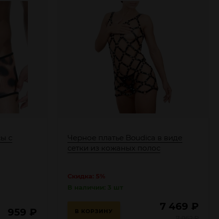
ы с
Черное платье Boudica в виде
сетки из кожаных полос
Скидка: 5%
В наличии: 3 шт
7 469
₽
959
₽
В КОРЗИНУ
7 862
₽