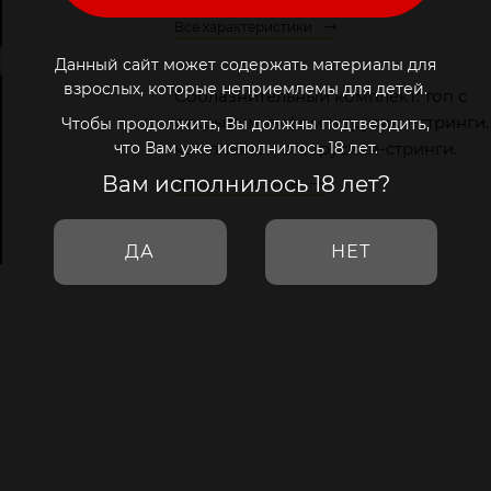
Все характеристики
Данный сайт может содержать материалы для
взрослых, которые неприемлемы для детей.
Соблазнительный комплект: топ с
открытым лифом и трусики-стринги.
Чтобы продолжить, Вы должны подтвердить,
комплекте: топ, трусики-стринги.
что Вам уже исполнилось 18 лет.
Вам исполнилось 18 лет?
Полное описание
ДА
НЕТ