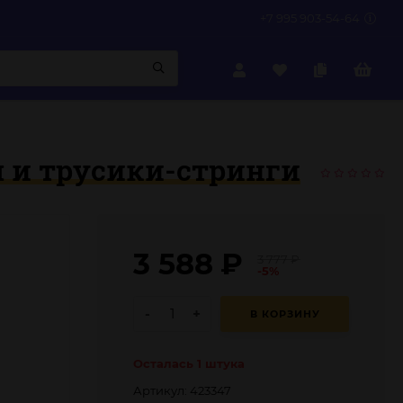
+7 995 903-54-64
 и трусики-стринги
3 588
₽
3 777
₽
-5%
-
+
В КОРЗИНУ
Осталась 1 штука
Артикул: 423347