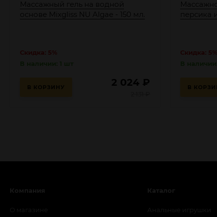
Массажный гель на водной
Массажно
основе Mixgliss NU Algae - 150 мл.
персика и
Скидка: 5%
Скидка: 5
В наличии: 1 шт
В наличии
2 024
₽
В КОРЗИНУ
В КОРЗИ
2 131
₽
Компания
Каталог
О магазине
Анальные игрушки