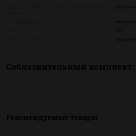
Основное функциональное назначение
эротичн
товара
Кто использует
женщин
Вес
50 г
Тип упаковки
прозрач
Соблазнительный комплект:
Рекомендуемые товары