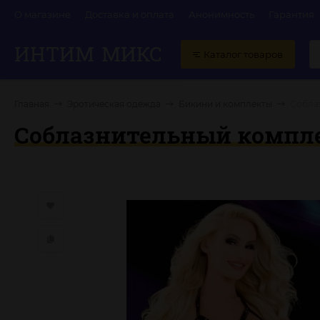
О магазине
Доставка и оплата
Анонимность
Гарантия
ИНТИМ
МИКС
Каталог товаров
Главная
Эротическая одежда
Бикини и комплекты
Соблаз
Соблазнительный компле