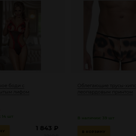
ное боди с
Облегающие трусы-хипс
рытым лифом
леопардовым принтом
%
 14 шт
В наличии: 39 шт
1 843
₽
НУ
В КОРЗИНУ
1 940
₽