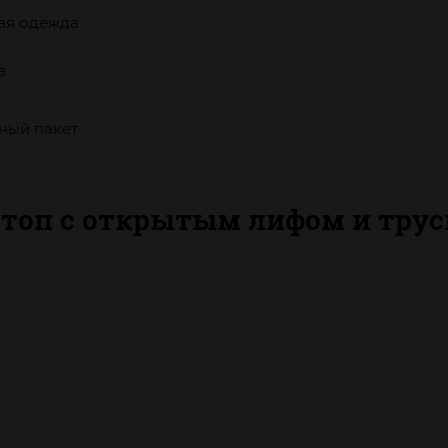
ая одежда
а
ный пакет
 топ с открытым лифом и тру