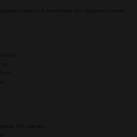
усики-стринги. В комплекте: топ, трусики-стринги.
401624
8 см
 10 см
ue
амид, 15% эластан
ый