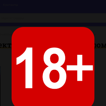
Контакты
нительный комплект: топ с открытым лифом и трусики-стринги
кт: топ с открытым лифом
Размер:
L-XL
Цвет: