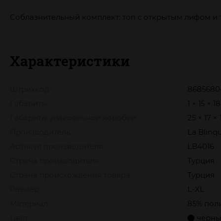
Соблазнительный комплект: топ с открытым лифом и тр
Характеристики
Штрихкод
8685680
Габариты
1 × 15 × 1
Габариты упаковочной коробки
25 × 17 ×
Производитель
La Blinq
Артикул производителя
LB4016
Страна производителя
Турция
Страна происхождения товара
Турция
Размер
L-XL
Материал
85% поли
Цвет
черн