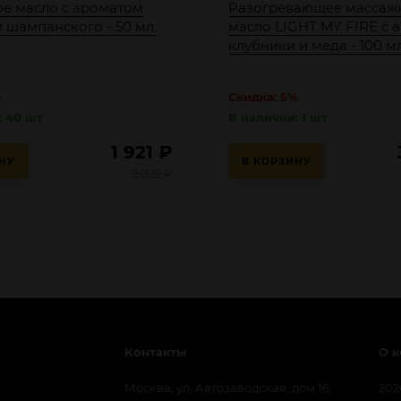
е масло с ароматом
Разогревающее массаж
 шампанского - 50 мл.
масло LIGHT MY FIRE с 
клубники и меда - 100 мл
%
Скидка: 5%
: 40 шт
В наличии: 1 шт
1 921
₽
НУ
В КОРЗИНУ
2 022
₽
Контакты
О 
Москва, ул. Автозаводская, дом 16,
202