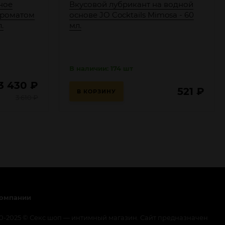
ное
Вкусовой лубрикант на водной
ароматом
основе JO Cocktails Mimosa - 60
.
мл.
В наличии: 174 шт
3 430
₽
521
₽
В КОРЗИНУ
3 610
₽
компании
0-2025 © Секс шоп — интимный магазин. Сайт предназначен