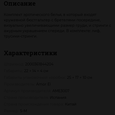
Описание
Комплект эротического белья, в который входят
кружевной бюстгальтер с бретелями посередине,
визуально увеличивающими размер груди, и стринги с
ажурным украшением спереди. В комплекте: лиф,
трусики-стринги.
Характеристики
Штрихкод:
2000361844204
Габариты:
22 × 14 × 4 см
Габариты упаковочной коробки:
25 × 17 × 10 см
Производитель:
Amor El
Артикул производителя:
AME3007
Страна производителя:
Испания
Страна происхождения товара:
Китай
Размер:
S-M