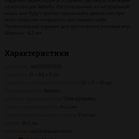
Надежно зафиксируйте лодыжки партнера поножами
из коллекции Rebelts. Изготовленные из натуральной
кожи, они будут крепко сдерживать движения, при
этом позволяя комфортно чувствовать себя.
Превосходный вариант для эротических ролевых игр.
Ширина - 6,2 см.
Характеристики
Штрихкод:
4603721517572
Габариты:
21 × 9.5 × 5 см
Габариты упаковочной коробки:
25 × 17 × 10 см
Производитель:
Rebelts
Артикул производителя:
7748-02rebelts
Страна производителя:
Россия
Страна происхождения товара:
Россия
Длина:
26.5 см
Материал:
натуральная кожа