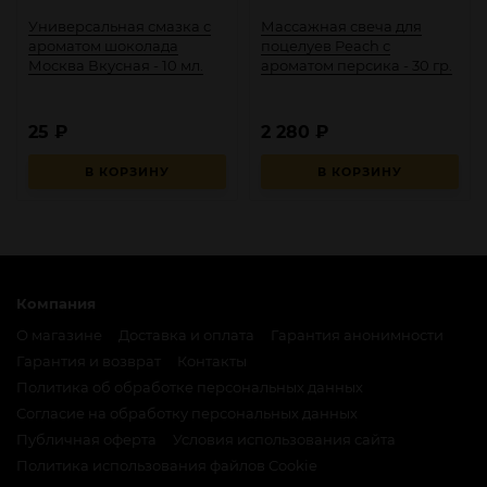
Универсальная смазка с
Массажная свеча для
ароматом шоколада
поцелуев Peach с
Москва Вкусная - 10 мл.
ароматом персика - 30 гр.
25
₽
2 280
₽
В КОРЗИНУ
В КОРЗИНУ
Компания
О магазине
Доставка и оплата
Гарантия анонимности
Гарантия и возврат
Контакты
Политика об обработке персональных данных
Согласие на обработку персональных данных
Публичная оферта
Условия использования сайта
Политика использования файлов Cookie