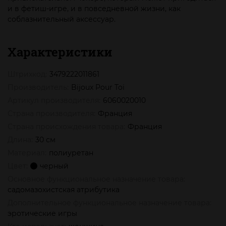
и в фетиш-игре, и в повседневной жизни, как
соблазнительный аксессуар.
Характеристики
Штрихкод:
3479222011861
Производитель:
Bijoux Pour Toi
Артикул производителя:
6060020010
Страна производителя:
Франция
Страна происхождения товара:
Франция
Длина:
30 см
Материал:
полиуретан
Цвет:
черный
Основное функциональное назначение товара:
садомазохистская атрибутика
Дополнительное функциональное назначение товара:
эротические игры