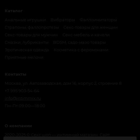
Каталог
Анальные игрушки
Вибраторы
Фаллоимитаторы
Страпоны, фаллопротезы
Секс-товары для женщин
Секс-товары для мужчин
Секс-мебель и качели
Смазки, лубриканты
BDSM, садо-мазо товары
Эротическая одежда
Косметика с феромонами
Приятные мелочи
Контакты
Москва, ул. Автозаводская, дом 16, корпус 2, строение 8
+7 995 903-54-64
info@intimmix.ru
Пн-Пт 09:00—18:00
О компании
2020-2025 © Секс шоп — интимный магазин. Сайт