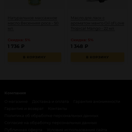
Натуральное массажное
Масло для ласк с
масло Весенняя роса - 50
ароматом манго Oil of Love
мл.
Tropical Mango - 22 мл.
Скидка: 5%
Скидка: 5%
1 736
₽
1 348
₽
В КОРЗИНУ
В КОРЗИНУ
Компания
О магазине
Доставка и оплата
Гарантия анонимности
Гарантия и возврат
Контакты
Политика об обработке персональных данных
Согласие на обработку персональных данных
Публичная оферта
Условия использования сайта