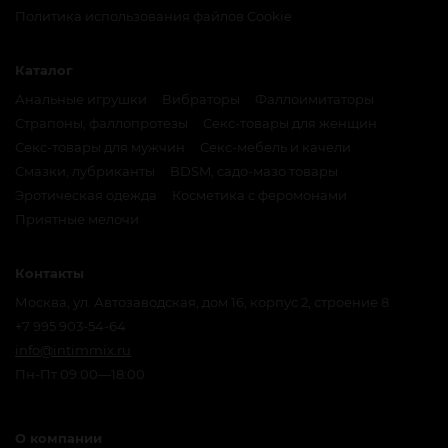
Политика использования файлов Cookie
Каталог
Анальные игрушки
Вибраторы
Фаллоимитаторы
Страпоны, фаллопротезы
Секс-товары для женщин
Секс-товары для мужчин
Секс-мебель и качели
Смазки, лубриканты
BDSM, садо-мазо товары
Эротическая одежда
Косметика с феромонами
Приятные мелочи
Контакты
Москва, ул. Автозаводская, дом 16, корпус 2, строение 8
+7 995 903-54-64
info@intimmix.ru
Пн-Пт 09:00—18:00
О компании