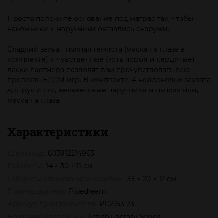
Просто положите основание под матрас так, чтобы
наножники и наручники оказались снаружи.
Сладкий захват, полная темнота (маска на глаза в
комплекте) и чувственные (хоть порой и сердитые)
ласки партнёра позволят вам прочувствовать всю
прелесть БДСМ-игр. В комплекте: 4 нейлоновых захвата
для рук и ног, вельветовые наручники и наножники,
маска на глаза.
Характеристики
Штрихкод:
603912214963
Габариты:
14 × 30 × 11 см
Габариты упаковочной коробки:
33 × 20 × 12 см
Производитель:
Pipedream
Артикул производителя:
PD2153-23
Название коллекции:
Fetish Fantasy Series