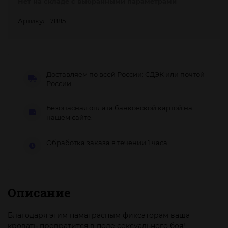
Нет на складе с выбранными параметрами
Артикул: 7885
Доставляем по всей России: СДЭК или почтой
России
Безопасная оплата банковской картой на
нашем сайте.
Обработка заказа в течении 1 часа
Описание
Благодаря этим наматрасным фиксаторам ваша
кровать превратится в поле сексуального боя!