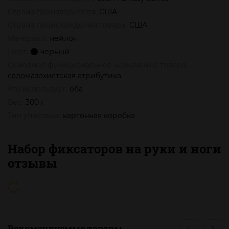
Страна производителя:
США
Страна происхождения товара:
США
Материал:
нейлон
Цвет:
черный
Основное функциональное назначение товара:
садомазохистская атрибутика
Кто использует:
оба
Вес:
300 г
Тип упаковки:
картонная коробка
Набор фиксаторов на руки и ноги
отзывы
Рекомендуемые товары