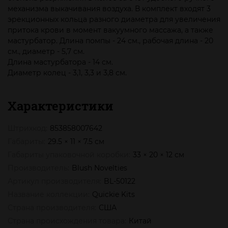
механизма выкачивания воздуха. В комплект входят 3
эрекционных кольца разного диаметра для увеличения
притока крови в момент вакуумного массажа, а также
мастурбатор. Длина помпы - 24 см., рабочая длина - 20
см., диаметр - 5,7 см.
Длина мастурбатора - 14 см.
Диаметр колец - 3,1, 3,3 и 3,8 см.
Характеристики
Штрихкод:
853858007642
Габариты:
29.5 × 11 × 7.5 см
Габариты упаковочной коробки:
33 × 20 × 12 см
Производитель:
Blush Novelties
Артикул производителя:
BL-50122
Название коллекции:
Quickie Kits
Страна производителя:
США
Страна происхождения товара:
Китай