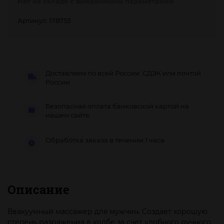
Нет на складе с выбранными параметрами
Артикул: 178753
Доставляем по всей России: СДЭК или почтой
России
Безопасная оплата банковской картой на
нашем сайте.
Обработка заказа в течении 1 часа
Описание
Ввакуумный массажер для мужчин. Создает хорошую
степень разряжения в колбе за счет удобного ручного