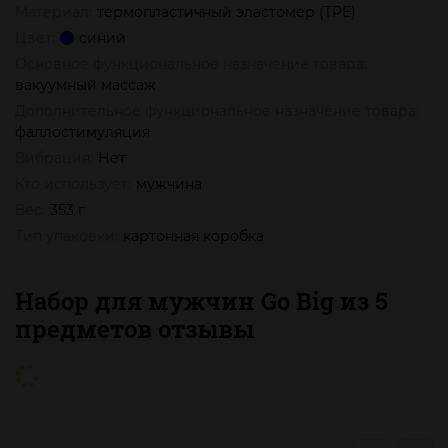
Материал:
термопластичный эластомер (TPE)
Цвет:
синий
Основное функциональное назначение товара:
вакуумный массаж
Дополнительное функциональное назначение товара:
фаллостимуляция
Вибрация:
Нет
Кто использует:
мужчина
Вес:
353 г
Тип упаковки:
картонная коробка
Набор для мужчин Go Big из 5
предметов отзывы