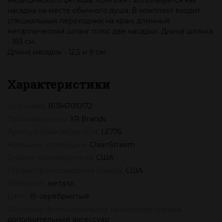
медицинского фетиша. Комплект используется как
насадка на месте обычного душа. В комплект входит
специальный переходник на кран, длинный
металлический шланг плюс две насадки. Длина шланга
- 183 см.
Длина насадок - 12,5 и 9 см.
Характеристики
Штрихкод:
811847010172
Производитель:
XR Brands
Артикул производителя:
LE776
Название коллекции:
CleanStream
Страна производителя:
США
Страна происхождения товара:
США
Материал:
металл
Цвет:
серебристый
Основное функциональное назначение товара:
дополнительный аксессуар