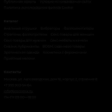
Публичная оферта
Условия использования сайта
Политика использования файлов Cookie
Каталог
Анальные игрушки
Вибраторы
Фаллоимитаторы
Страпоны, фаллопротезы
Секс-товары для женщин
Секс-товары для мужчин
Секс-мебель и качели
Смазки, лубриканты
BDSM, садо-мазо товары
Эротическая одежда
Косметика с феромонами
Приятные мелочи
Контакты
Москва, ул. Автозаводская, дом 16, корпус 2, строение 8
+7 995 903-54-64
info@intimmix.ru
Пн-Пт 09:00—18:00