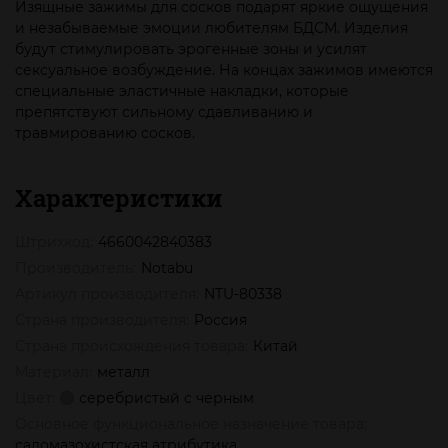
Изящные зажимы для сосков подарят яркие ощущения
и незабываемые эмоции любителям БДСМ. Изделия
будут стимулировать эрогенные зоны и усилят
сексуальное возбуждение. На концах зажимов имеются
специальные эластичные накладки, которые
препятствуют сильному сдавливанию и
травмированию сосков.
Характеристики
Штрихкод:
4660042840383
Производитель:
Notabu
Артикул производителя:
NTU-80338
Страна производителя:
Россия
Страна происхождения товара:
Китай
Материал:
металл
Цвет:
серебристый с черным
Основное функциональное назначение товара:
садомазохистская атрибутика