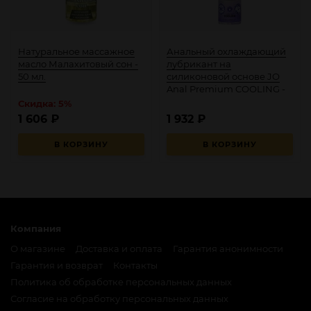
Натуральное массажное
Анальный охлаждающий
масло Малахитовый сон -
лубрикант на
50 мл.
силиконовой основе JO
Anal Premium COOLING -
120 мл.
Скидка: 5%
1 606
₽
1 932
₽
В КОРЗИНУ
В КОРЗИНУ
Компания
О магазине
Доставка и оплата
Гарантия анонимности
Гарантия и возврат
Контакты
Политика об обработке персональных данных
Согласие на обработку персональных данных