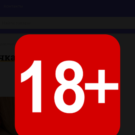
Контакты
Красный ошейник с цепочками
очками
Цвет:
Все характеристики