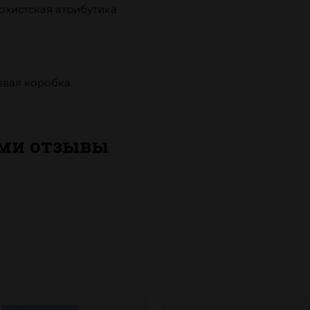
охистская атрибутика
овая коробка
ами отзывы