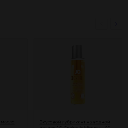
 масло
Вкусовой лубрикант на водной
основе JO Cocktails Mimosa - 60