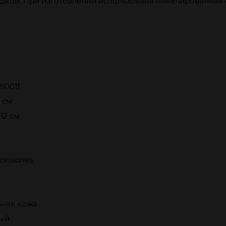
дкой. При изготовлении использована никелированная ф
90011
8 см
 12 см
essories
ьная кожа
ый