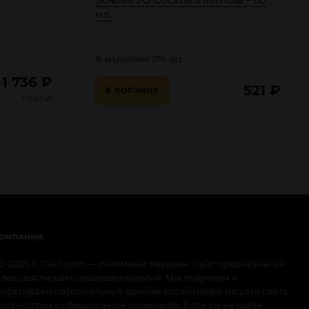
мл.
В наличии: 174 шт
1 736
₽
521
₽
В КОРЗИНУ
1 827
₽
компании
0-2025 © Секс шоп — интимный магазин. Сайт предназначен
 лиц, достигших совершеннолетия. Мы получаем и
абатываем персональные данные посетителей нашего сайта
оответствии с
официальной политикой
. Если вы не даете