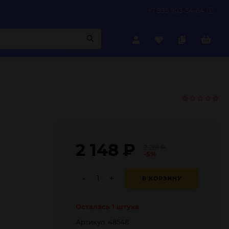
+7 995 903-54-64
2 148
₽
2 261
₽
-5%
-
+
В КОРЗИНУ
Осталась 1 штука
Артикул: 48548