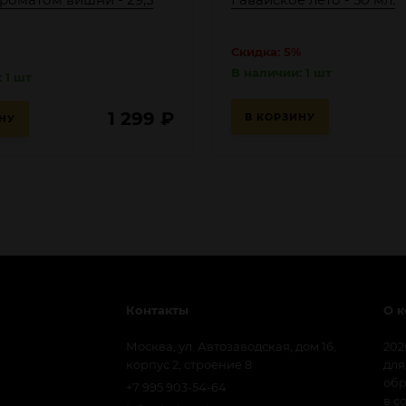
Скидка: 5%
В наличии: 1 шт
 1 шт
1 299
₽
В КОРЗИНУ
НУ
Контакты
О 
Москва, ул. Автозаводская, дом 16,
202
корпус 2, строение 8
для
обр
+7 995 903-54-64
в с