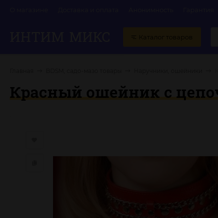
О магазине
Доставка и оплата
Анонимность
Гарантия
ИНТИМ
МИКС
Каталог товаров
Главная
BDSM, садо-мазо товары
Наручники, ошейники
Красный ошейник с цеп