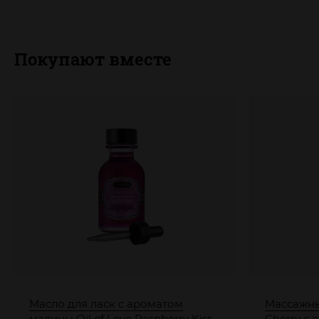
Покупают вместе
Масло для ласк с ароматом
Массажный
малины Oil of Love Raspberry Kiss -
Cherry с 