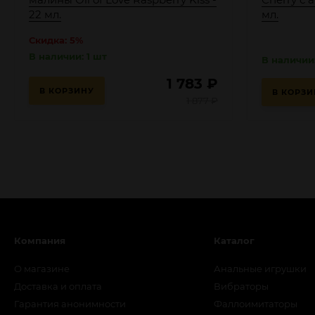
22 мл.
мл.
Скидка: 5%
В наличии: 1 шт
В наличии:
1 783
₽
В КОРЗИНУ
В КОРЗИ
1 877
₽
Компания
Каталог
О магазине
Анальные игрушки
Доставка и оплата
Вибраторы
Гарантия анонимности
Фаллоимитаторы