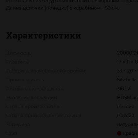
Изготовлен из натуральной кожи с велюровой подкла
Длина цепочки (поводка) с карабином - 50 см.
Характеристики
Штрихкод
20000191
Габариты
17 × 11 × 
Габариты упаковочной коробки
33 × 20 ×
Производитель
Sitabella
Артикул производителя
3101-2
Название коллекции
BDSM acc
Страна производителя
Россия
Страна происхождения товара
Россия
Материал
натурал
Цвет
красн