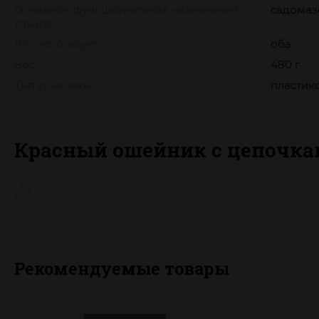
Основное функциональное назначение
садомаз
товара
Кто использует
оба
Вес
480 г
Тип упаковки
пластик
Красный ошейник с цепочк
Рекомендуемые товары