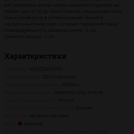
регулируемая длина чокера идеально подойдет на
обхват шеи от 30 до 40см. Нежная натуральная кожа
очень комфортна в использовании. Яркий и
сексуальный аксессуар, который подчеркнет вашу
индивидуальность. Ширина ремня - 2 см.
Диаметр кольца - 3 см.
Характеристики
Штрихкод:
4603726076593
Производитель:
БДСМ Арсенал
Артикул производителя:
20012ars
Название коллекции:
Valentine's Day Arsenal
Страна производителя:
Россия
Страна происхождения товара:
Россия
Материал:
натуральная кожа
Цвет:
красный
Основное функциональное назначение товара: