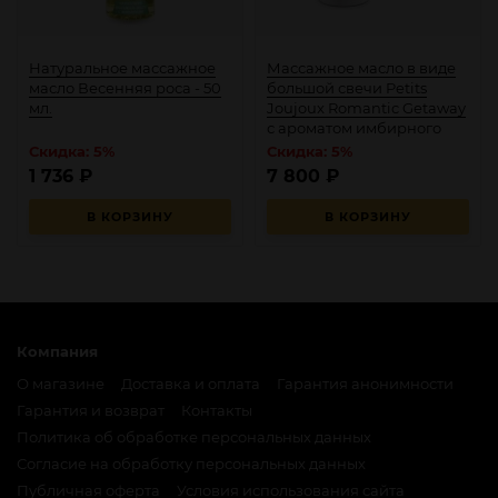
Натуральное массажное
Массажное масло в виде
масло Весенняя роса - 50
большой свечи Petits
мл.
Joujoux Romantic Getaway
с ароматом имбирного
печенья
Скидка: 5%
Скидка: 5%
1 736
₽
7 800
₽
В КОРЗИНУ
В КОРЗИНУ
Компания
О магазине
Доставка и оплата
Гарантия анонимности
Гарантия и возврат
Контакты
Политика об обработке персональных данных
Согласие на обработку персональных данных
Публичная оферта
Условия использования сайта