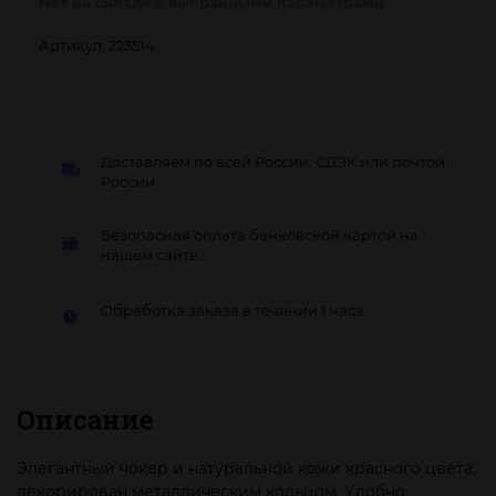
Нет на складе с выбранными параметрами
Артикул: 223514
Доставляем по всей России: СДЭК или почтой
России
Безопасная оплата банковской картой на
нашем сайте.
Обработка заказа в течении 1 часа
Описание
Элегантный чокер и натуральной кожи красного цвета,
декорирован металлическим кольцом. Удобно