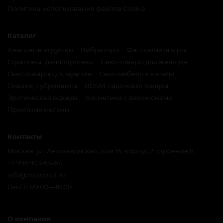
Политика использования файлов Cookie
Каталог
Анальные игрушки
Вибраторы
Фаллоимитаторы
Страпоны, фаллопротезы
Секс-товары для женщин
Секс-товары для мужчин
Секс-мебель и качели
Смазки, лубриканты
BDSM, садо-мазо товары
Эротическая одежда
Косметика с феромонами
Приятные мелочи
Контакты
Москва, ул. Автозаводская, дом 16, корпус 2, строение 8
+7 995 903-54-64
info@intimmix.ru
Пн-Пт 09:00—18:00
О компании