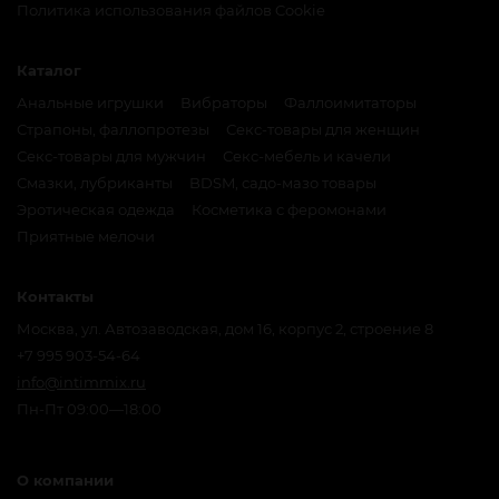
Политика использования файлов Cookie
Каталог
Анальные игрушки
Вибраторы
Фаллоимитаторы
Страпоны, фаллопротезы
Секс-товары для женщин
Секс-товары для мужчин
Секс-мебель и качели
Смазки, лубриканты
BDSM, садо-мазо товары
Эротическая одежда
Косметика с феромонами
Приятные мелочи
Контакты
Москва, ул. Автозаводская, дом 16, корпус 2, строение 8
+7 995 903-54-64
info@intimmix.ru
Пн-Пт 09:00—18:00
О компании