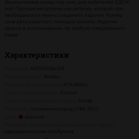
Великолепные оковы под кожу для любителей БДСМ-
игр! Прочная металлическая цепочка, которой при
необходимости можно соединить изделия. Размер
оков регулируется с помощью ремней. Изделия
просты в использовании, не требуют специального
ухода.
Характеристики
Штрихкод:
4610030384399
Производитель:
Notabu
Артикул производителя:
NTB-80562
Страна производителя:
Россия
Страна происхождения товара:
Китай
Материал:
поливинилхлорид (ПВХ, PVC)
Цвет:
красный
Основное функциональное назначение товара:
садомазохистская атрибутика