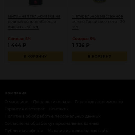
Интимная гель-смазка на
Натуральное массажное
водной основе «Спелая
масло Гавайское лето - 50
вишня» - 50 мл.
мл.
Скидка: 5%
Скидка: 5%
1 444
₽
1 736
₽
В КОРЗИНУ
В КОРЗИНУ
Компания
О магазине
Доставка и оплата
Гарантия анонимности
Гарантия и возврат
Контакты
Политика об обработке персональных данных
Согласие на обработку персональных данных
Публичная оферта
Условия использования сайта