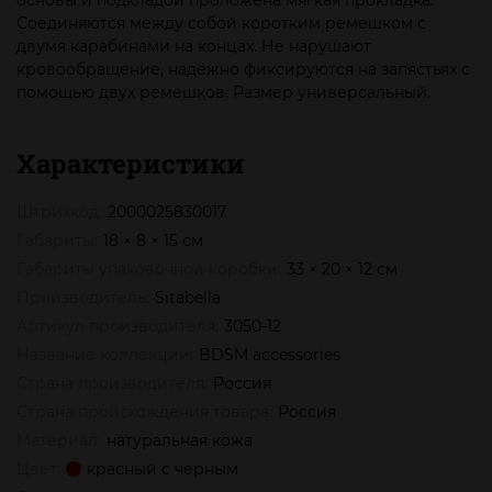
основы и подкладой проложена мягкая прокладка.
Соединяются между собой коротким ремешком с
двумя карабинами на концах. Не нарушают
кровообращение, надёжно фиксируются на запястьях с
помощью двух ремешков. Размер универсальный.
Характеристики
Штрихкод:
2000025830017
Габариты:
18 × 8 × 15 см
Габариты упаковочной коробки:
33 × 20 × 12 см
Производитель:
Sitabella
Артикул производителя:
3050-12
Название коллекции:
BDSM accessories
Страна производителя:
Россия
Страна происхождения товара:
Россия
Материал:
натуральная кожа
Цвет:
красный с черным