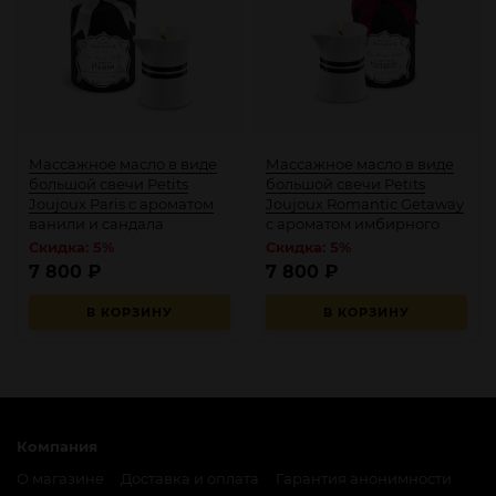
Массажное масло в виде
Массажное масло в виде
большой свечи Petits
большой свечи Petits
Joujoux Paris с ароматом
Joujoux Romantic Getaway
ванили и сандала
с ароматом имбирного
печенья
Скидка: 5%
Скидка: 5%
7 800
₽
7 800
₽
В КОРЗИНУ
В КОРЗИНУ
Компания
О магазине
Доставка и оплата
Гарантия анонимности