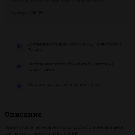
Нет на складе с выбранными параметрами
Артикул: 236489
Доставляем по всей России: СДЭК или почтой
России
Безопасная оплата банковской картой на
нашем сайте.
Обработка заказа в течении 1 часа
Описание
Просто взгляните на этот мастурбатор и вы поймете,
почему он называется Perfect 10!