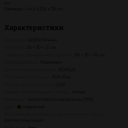
см.
Размеры - 44,5 х 21,6 х 7,6 см.
Характеристики
Штрихкод:
603912764444
Габариты:
53 × 30 × 21 см
Габариты упаковочной коробки:
58 × 35 × 26 см
Производитель:
Pipedream
Артикул производителя:
RD61522
Название коллекции:
PDX Plus
Страна производителя:
США
Страна происхождения товара:
Китай
Материал:
термопластичная резина (TPR)
Цвет:
кофейный
Основное функциональное назначение товара:
фаллостимуляция
Вибрация:
Нет