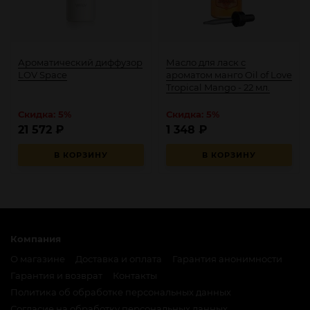
Ароматический диффузор
Масло для ласк с
LOV Space
ароматом манго Oil of Love
Tropical Mango - 22 мл.
Скидка: 5%
Скидка: 5%
21 572
₽
1 348
₽
В КОРЗИНУ
В КОРЗИНУ
Компания
О магазине
Доставка и оплата
Гарантия анонимности
Гарантия и возврат
Контакты
Политика об обработке персональных данных
Согласие на обработку персональных данных