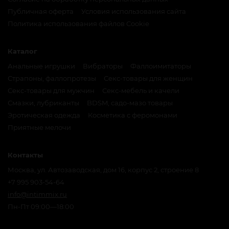
Публичная оферта
Условия использования сайта
Политика использования файлов Cookie
Каталог
Анальные игрушки
Вибраторы
Фаллоимитаторы
Страпоны, фаллопротезы
Секс-товары для женщин
Секс-товары для мужчин
Секс-мебель и качели
Смазки, лубриканты
BDSM, садо-мазо товары
Эротическая одежда
Косметика с феромонами
Приятные мелочи
Контакты
Москва, ул. Автозаводская, дом 16, корпус 2, строение 8
+7 995 903-54-64
info@intimmix.ru
Пн-Пт 09:00—18:00