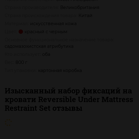
Страна производителя:
Великобритания
Страна происхождения товара:
Китай
Материал:
искусственная кожа
Цвет:
красный с черным
Основное функциональное назначение товара:
садомазохистская атрибутика
Кто использует:
оба
Вес:
800 г
Тип упаковки:
картонная коробка
Изысканный набор фиксаций на
кровати Reversible Under Mattress
Restraint Set отзывы