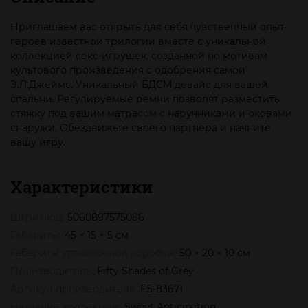
Приглашаем вас открыть для себя чувственный опыт
героев известной трилогии вместе с уникальной
коллекцией секс-игрушек, созданной по мотивам
культового произведения с одобрения самой
Э.Л.Джеймс. Уникальный БДСМ девайс для вашей
спальни. Регулируемые ремни позволят разместить
стяжку под вашим матрасом с наручниками и оковами
снаружи. Обездвижьте своего партнера и начните
вашу игру.
Характеристики
Штрихкод:
5060897575086
Габариты:
45 × 15 × 5 см
Габариты упаковочной коробки:
50 × 20 × 10 см
Производитель:
Fifty Shades of Grey
Артикул производителя:
FS-83671
Название коллекции:
Sweet Anticipation