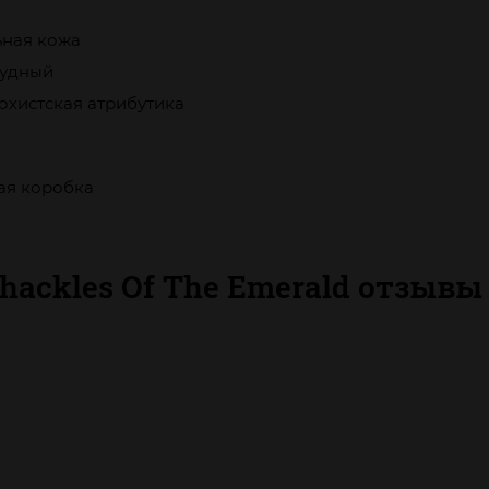
ьная кожа
удный
охистская атрибутика
ая коробка
ackles Of The Emerald отзывы