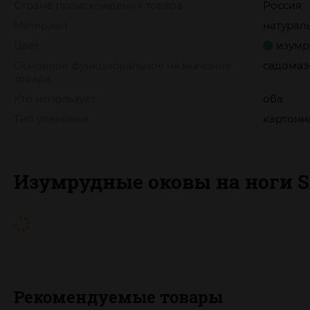
Страна происхождения товара
Россия
Материал
натурал
Цвет
изумр
Основное функциональное назначение
садомаз
товара
Кто использует
оба
Тип упаковки
картонн
Изумрудные оковы на ноги Sh
Рекомендуемые товары