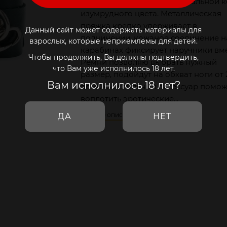
Оковы выполнены из натуральной 
изумрудного цвета. Металлическая
пряжка крепко удерживает в
Данный сайт может содержать материалы для
подчинении, кожаное соединение н
взрослых, которые неприемлемы для детей.
карабинах фиксирует наручники вме
Чтобы продолжить, Вы должны подтвердить,
Ремни позволяю выбрать нужный
что Вам уже исполнилось 18 лет.
размер, подойдут на обхват ноги от 
Вам исполнилось 18 лет?
до 30 см. Стильный аксессуар помож
воплотить эротические...
Полное описание
ДА
НЕТ