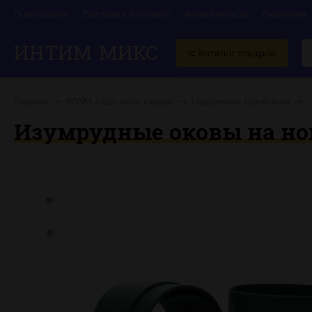
О магазине
Доставка и оплата
Анонимность
Гарантия
ИНТИМ
МИКС
Каталог товаров
Главная
BDSM, садо-мазо товары
Наручники, ошейники
И
Изумрудные оковы на ноги