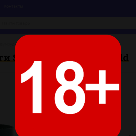
Контакты
зумрудные оковы на ноги Shackles Of The Emerald
 Shackles Of The Emerald
Цвет:
Все характеристики