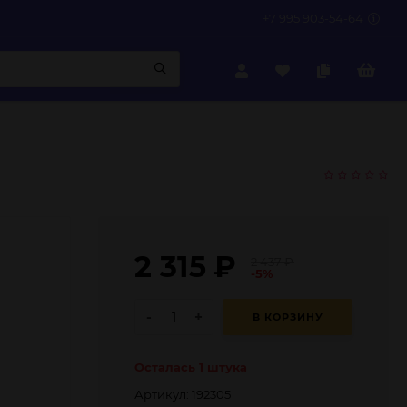
+7 995 903-54-64
2 315
₽
2 437
₽
-5%
-
+
В КОРЗИНУ
Осталась 1 штука
Артикул: 192305