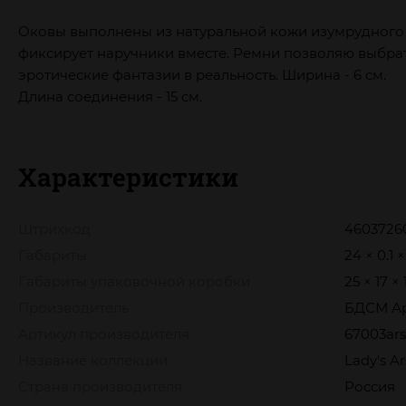
Оковы выполнены из натуральной кожи изумрудного 
фиксирует наручники вместе. Ремни позволяю выбрать
эротические фантазии в реальность. Ширина - 6 см.
Длина соединения - 15 см.
Характеристики
Штрихкод
4603726
Габариты
24 × 0.1 
Габариты упаковочной коробки
25 × 17 ×
Производитель
БДСМ А
Артикул производителя
67003ars
Название коллекции
Lady's A
Страна производителя
Россия