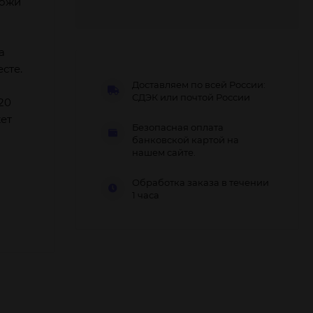
кожи
а
сте.
Доставляем по всей России:
СДЭК или почтой России
20
ет
Безопасная оплата
банковской картой на
нашем сайте.
Обработка заказа в течении
1 часа