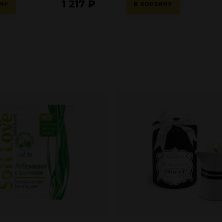
1 217
₽
НУ
В КОРЗИНУ