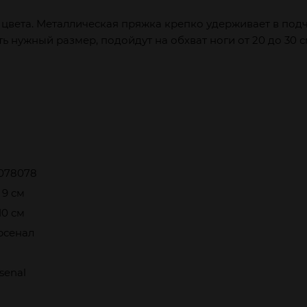
цвета. Металлическая пряжка крепко удерживает в под
 нужный размер, подойдут на обхват ноги от 20 до 30 
078078
× 9 см
 10 см
рсенал
rsenal