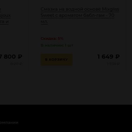
е
Смазка на водной основе Mixgliss
ujoux
Sweet с ароматом бабл-гам - 70
та и
мл.
Скидка: 5%
В наличии: 1 шт
7 800
₽
1 649
₽
В КОРЗИНУ
8 211
₽
1 736
₽
компании