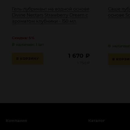
Гель-лубрикант на водной основе
Саше луб
Divine Nectars Strawberry Dream с
основе Sof
ароматом клубники - 150 мл.
Скидка: 5%
В наличии: 1 шт
В наличии:
1 670
₽
В КОРЗИНУ
В КОРЗИ
1 758
₽
Компания
Каталог