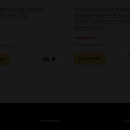
риканта на водной
Массажное масло в вид
t Love - 3 гр.
большой свечи Petits Jo
Orient с ароматом грана
белого перца
Скидка: 5%
В наличии: 3 шт
 321 шт
56
₽
В КОРЗИНУ
НУ
Контакты
О 