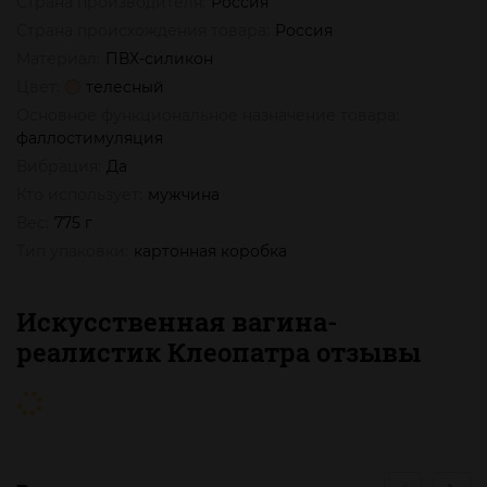
Страна производителя:
Россия
Страна происхождения товара:
Россия
Материал:
ПВХ-силикон
Цвет:
телесный
Основное функциональное назначение товара:
фаллостимуляция
Вибрация:
Да
Кто использует:
мужчина
Вес:
775 г
Тип упаковки:
картонная коробка
Искусственная вагина-
реалистик Клеопатра отзывы