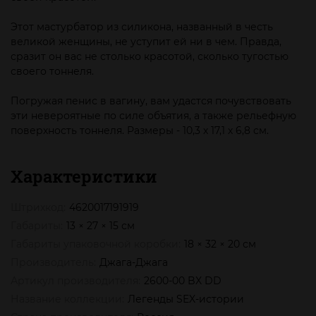
Этот мастурбатор из силикона, названный в честь
великой женщины, не уступит ей ни в чем. Правда,
сразит он вас не столько красотой, сколько тугостью
своего тоннеля.
Погружая пенис в вагину, вам удастся почувствовать
эти невероятные по силе объятия, а также рельефную
поверхность тоннеля. Размеры - 10,3 х 17,1 х 6,8 см.
Характеристики
Штрихкод:
4620017191919
Габариты:
13 × 27 × 15 см
Габариты упаковочной коробки:
18 × 32 × 20 см
Производитель:
Джага-Джага
Артикул производителя:
2600-00 BX DD
Название коллекции:
Легенды SEX-истории