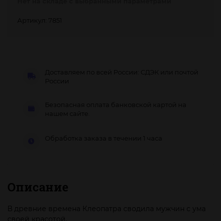
Нет на складе с выбранными параметрами
Артикул: 7851
Доставляем по всей России: СДЭК или почтой
России
Безопасная оплата банковской картой на
нашем сайте.
Обработка заказа в течении 1 часа
Описание
В древние времена Клеопатра сводила мужчин с ума
своей красотой.