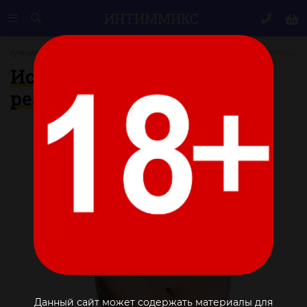
ИНТИМ
МИКС
ля мужчин
Вагины
Искусственная вагина-реалистик Клеопатра
Искусственная вагина-
реалистик Клеопатра
Данный сайт может содержать материалы для