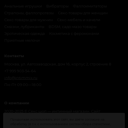
Анальные игрушки
Вибраторы
Фаллоимитаторы
Страпоны, фаллопротезы
Секс-товары для женщин
Секс-товары для мужчин
Секс-мебель и качели
Смазки, лубриканты
BDSM, садо-мазо товары
Эротическая одежда
Косметика с феромонами
Приятные мелочи
Контакты
Москва, ул. Автозаводская, дом 16, корпус 2, строение 8
+7 995 903-54-64
info@intimmix.ru
Пн-Пт 09:00—18:00
О компании
2020-2025 © Секс шоп — интимный магазин. Сайт
предназначен для лиц, достигших совершеннолетия. Мы
Продолжая использовать этот сайт, вы даёте согласие на
получаем и обрабатываем персональные данные
обработку (в т.ч. с использованием систем сбора статистики,
посетителей нашего сайта в соответствии с
официальной