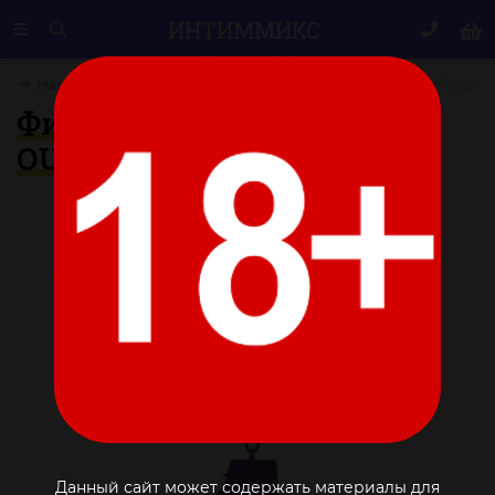
ИНТИМ
МИКС
ры
Наручники, ошейники
Фиолетовые наручники OUCH! Purple
Фиолетовые наручники
OUCH! Purple
Данный сайт может содержать материалы для