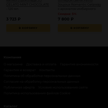
мятного шоколада JO
большой свечи Petits
GELATO MINT CHOCOLATE
Joujoux Romantic Getaway
- 120 мл.
с ароматом имбирного
печенья
Скидка: 5%
3 723
₽
7 800
₽
В КОРЗИНУ
В КОРЗИНУ
Компания
О магазине
Доставка и оплата
Гарантия анонимности
Гарантия и возврат
Контакты
Политика об обработке персональных данных
Согласие на обработку персональных данных
Публичная оферта
Условия использования сайта
Политика использования файлов Cookie
Каталог