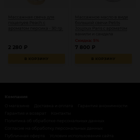
Массажная свеча для
Массажное масло в виде
поцелуев Peach с
большой свечи Petits
ароматом персика - 30 гр.
Joujoux Paris с ароматом
ванили и сандала
Скидка: 5%
2 280
₽
7 800
₽
В КОРЗИНУ
В КОРЗИНУ
Компания
О магазине
Доставка и оплата
Гарантия анонимности
Гарантия и возврат
Контакты
Политика об обработке персональных данных
Согласие на обработку персональных данных
Публичная оферта
Условия использования сайта