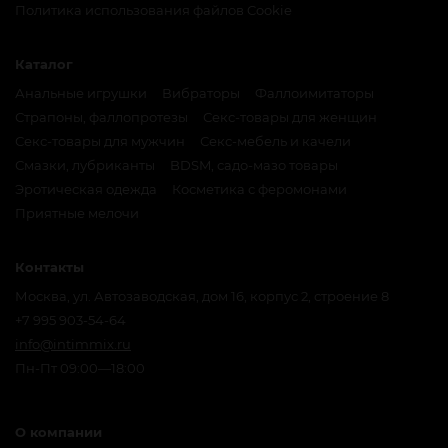
Политика использования файлов Cookie
Каталог
Анальные игрушки
Вибраторы
Фаллоимитаторы
Страпоны, фаллопротезы
Секс-товары для женщин
Секс-товары для мужчин
Секс-мебель и качели
Смазки, лубриканты
BDSM, садо-мазо товары
Эротическая одежда
Косметика с феромонами
Приятные мелочи
Контакты
Москва, ул. Автозаводская, дом 16, корпус 2, строение 8
+7 995 903-54-64
info@intimmix.ru
Пн-Пт 09:00—18:00
О компании