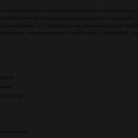
н одновременно символизирует власть, благородство, уг
ьное обрамление. Он идеально вписывается в гардероб с
новых образах. Это аксессуар как для жаркой ночи любв
ировать и выделяться из общей массы. Быть собой – озн
798131
жага
X DD/Long
венная кожа