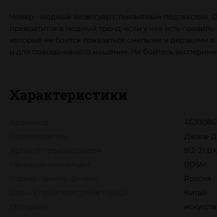
Чокер - модный аксессуар с пикантным подтекстом. О
превратится в модный тренд, если у неё есть правил
которые не боятся показаться смелыми и дерзкими в 
и для повседневного ношения. Не бойтесь эксперимент
Характеристики
Штрихкод
4630086
Производитель
Джага-Д
Артикул производителя
912-21 B
Название коллекции
BDSM
Страна производителя
Россия
Страна происхождения товара
Китай
Материал
искусст