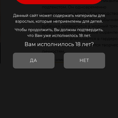
Чокер - модный аксессуар с пикант
подтекстом. Он одновременно
символизирует власть, благородство
Данный сайт может содержать материалы для
угрозу, рабство и бунт. Даже обычна
взрослых, которые неприемлемы для детей.
рубашка превратится в модный трен
Чтобы продолжить, Вы должны подтвердить,
если у неё есть правильное обрамле
что Вам уже исполнилось 18 лет.
Он идеально вписывается в гардер
Вам исполнилось 18 лет?
стильных девушек, нравится творче
личностям,...
Полное описание
ДА
НЕТ