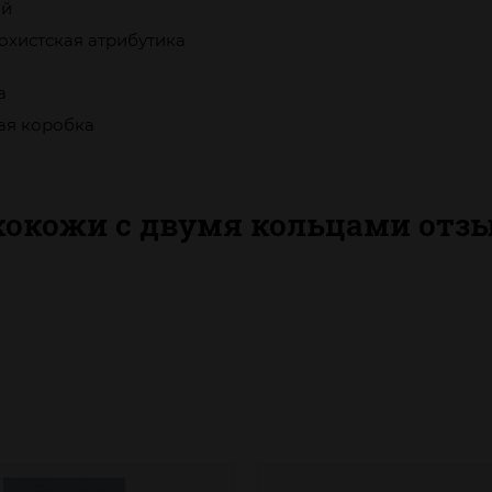
ый
охистская атрибутика
а
ая коробка
кокожи с двумя кольцами отз