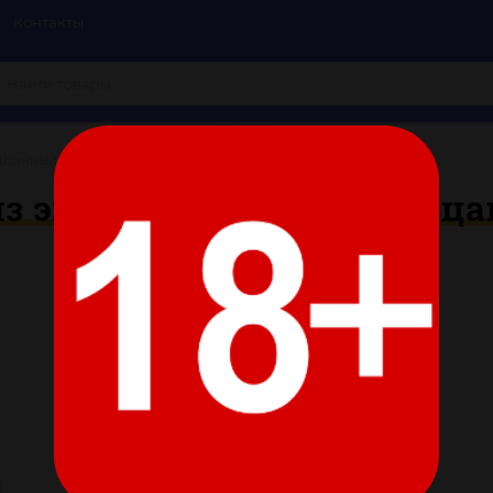
Контакты
Длинный черный чокер из экокожи с двумя кольцами
з экокожи с двумя кольц
Цвет:
Все характеристики