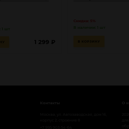
Скидка: 5%
В наличии: 1 шт
 1 шт
1 299
₽
В КОРЗИНУ
НУ
Контакты
О 
Москва, ул. Автозаводская, дом 16,
202
корпус 2, строение 8
для
обр
+7 995 903-54-64