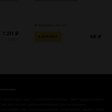
В наличии: 321 шт
1 211
₽
56
₽
В КОРЗИНУ
1 275
₽
компании
0-2025 © Секс шоп — интимный магазин. Сайт предназначен
 лиц, достигших совершеннолетия. Мы получаем и
абатываем персональные данные посетителей нашего сайта