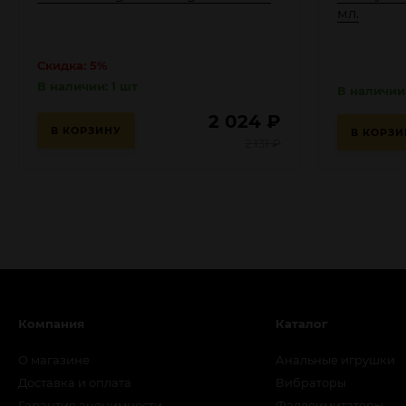
мл.
Скидка: 5%
В наличии: 1 шт
В наличии:
2 024
₽
В КОРЗИНУ
В КОРЗИ
2 131
₽
Компания
Каталог
О магазине
Анальные игрушки
Доставка и оплата
Вибраторы
Гарантия анонимности
Фаллоимитаторы