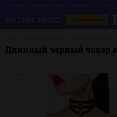
О магазине
Доставка и оплата
Анонимность
Гарантия
ИНТИМ
МИКС
Каталог товаров
Главная
BDSM, садо-мазо товары
Наручники, ошейники
Длинный черный чокер и