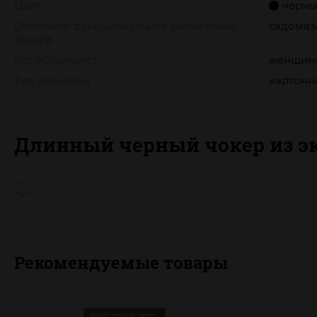
Цвет
черн
Основное функциональное назначение
садомаз
товара
Кто использует
женщин
Тип упаковки
картонн
Длинный черный чокер из э
Рекомендуемые товары