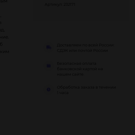
ным
Артикул: 232171
,
я
д,
ние.
об
Доставляем по всей России:
СДЭК или почтой России
ским
Безопасная оплата
банковской картой на
нашем сайте.
Обработка заказа в течении
1 часа