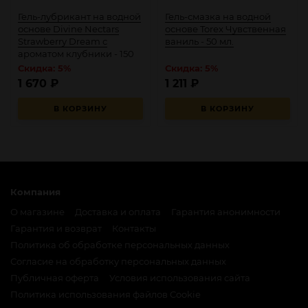
Гель-лубрикант на водной
Гель-смазка на водной
основе Divine Nectars
основе Torex Чувственная
Strawberry Dream с
ваниль - 50 мл.
ароматом клубники - 150
мл.
Скидка: 5%
Скидка: 5%
1 670
₽
1 211
₽
В КОРЗИНУ
В КОРЗИНУ
Компания
О магазине
Доставка и оплата
Гарантия анонимности
Гарантия и возврат
Контакты
Политика об обработке персональных данных
Согласие на обработку персональных данных
Публичная оферта
Условия использования сайта
Политика использования файлов Cookie