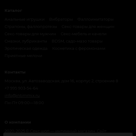
Каталог
Анальные игрушки
Вибраторы
Фаллоимитаторы
Страпоны, фаллопротезы
Секс-товары для женщин
Секс-товары для мужчин
Секс-мебель и качели
Смазки, лубриканты
BDSM, садо-мазо товары
Эротическая одежда
Косметика с феромонами
Приятные мелочи
Контакты
Москва, ул. Автозаводская, дом 16, корпус 2, строение 8
+7 995 903-54-64
info@intimmix.ru
Пн-Пт 09:00—18:00
О компании
2020-2025 © Секс шоп — интимный магазин. Сайт