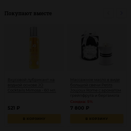
Покупают вместе
Вкусовой лубрикант на
Массажное масло в виде
водной основе JO
большой свечи Petits
Cocktails Mimosa - 60 мл.
Joujoux Rome с ароматом
грейпфрута и бергамота
Скидка: 5%
521
₽
7 800
₽
В КОРЗИНУ
В КОРЗИНУ