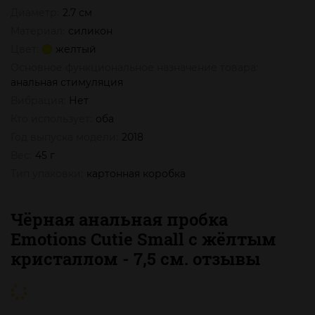
Диаметр:
2.7 см
Материал:
силикон
Цвет:
желтый
Основное функциональное назначение товара:
анальная стимуляция
Вибрация:
Нет
Кто использует:
оба
Год выпуска модели:
2018
Вес:
45 г
Тип упаковки:
картонная коробка
Чёрная анальная пробка
Emotions Cutie Small с жёлтым
кристаллом - 7,5 см. отзывы