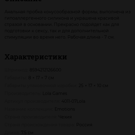
Анальная пробка конусообразной формы, выполнена из
гипоаллергенного силикона и украшена красивой
стразой в основании. Прекрасно подойдет как для
подготовки к сексу, так и для дополнительной
стимуляции во время него. Рабочая длина - 7 см.
Характеристики
Штрихкод:
8594212126600
Габариты:
8 × 17 × 7 см
Габариты упаковочной коробки:
25 × 17 × 10 см
Производитель:
Lola Games
Артикул производителя:
4011-07Lola
Название коллекции:
Emotions
Страна производителя:
Чехия
Страна происхождения товара:
Россия
Длина:
7.5 см