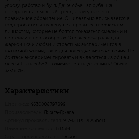
угрозу, рабство и бунт. Даже обычная рубашка
превратится в модный тренд, если у неё есть
правильное обрамление. Он идеально вписывается в
гардероб стильных девушек, нравится творческим
личностям, которые не боятся показаться смелыми и
дерзкими в новых образах. Это аксессуар как для
жаркой ночи любви и страстных экспериментов в
интимной жизни, так и для повседневного ношения. Не
бойтесь экспериментировать и выделяться из общей
массы. Быть собой – означает стать успешным! Обхват -
32-38 см.
Характеристики
Штрихкод:
4630086797899
Производитель:
Джага-Джага
Артикул производителя:
912-15 BX DD/Short
Название коллекции:
BDSM
Страна производителя:
Россия