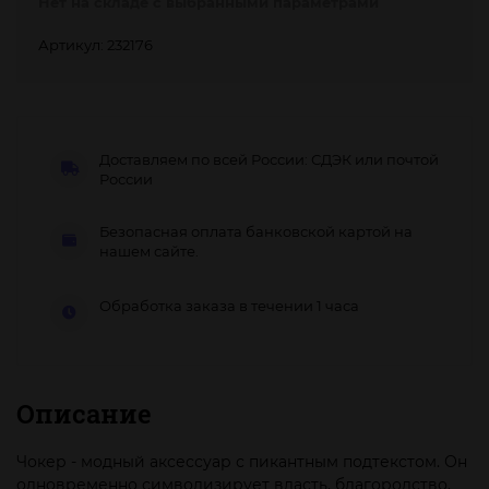
Нет на складе с выбранными параметрами
Артикул: 232176
Доставляем по всей России: СДЭК или почтой
России
Безопасная оплата банковской картой на
нашем сайте.
Обработка заказа в течении 1 часа
Описание
Чокер - модный аксессуар с пикантным подтекстом. Он
одновременно символизирует власть, благородство,