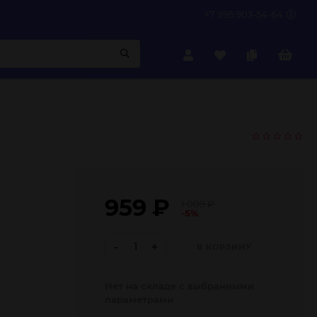
+7 995 903-54-64
959
₽
1 009
₽
-5%
-
+
В КОРЗИНУ
Нет на складе с выбранными
параметрами