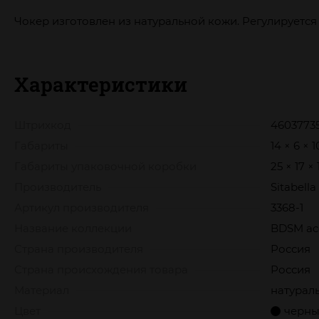
Чокер изготовлен из натуральной кожи. Регулируетс
Характеристики
Штрихкод
4603773
Габариты
14 × 6 × 
Габариты упаковочной коробки
25 × 17 ×
Производитель
Sitabella
Артикул производителя
3368-1
Название коллекции
BDSM acc
Страна производителя
Россия
Страна происхождения товара
Россия
Материал
натураль
Цвет
черн