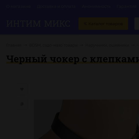
О магазине
Доставка и оплата
Анонимность
Гарантия
ИНТИМ
МИКС
Каталог товаров
Главная
BDSM, садо-мазо товары
Наручники, ошейники
Черный чокер с клепкам