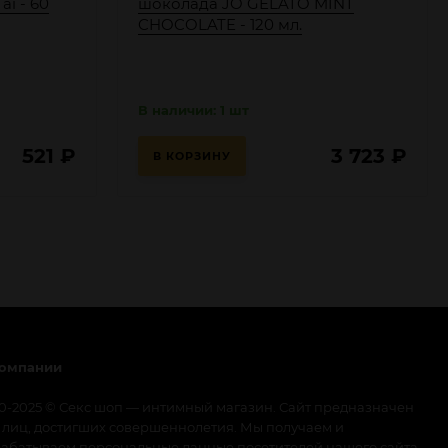
ai - 60
шоколада JO GELATO MINT
CHOCOLATE - 120 мл.
В наличии: 1 шт
521
₽
3 723
₽
В КОРЗИНУ
компании
0-2025 © Секс шоп — интимный магазин. Сайт предназначен
 лиц, достигших совершеннолетия. Мы получаем и
абатываем персональные данные посетителей нашего сайта