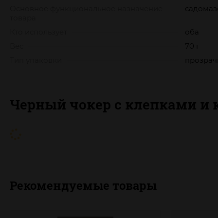
Основное функциональное назначение
садомаз
товара
Кто использует
оба
Вес
70 г
Тип упаковки
прозрач
Черный чокер с клепками и
Рекомендуемые товары