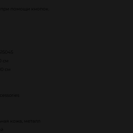
я при помощи кнопок.
515045
10 см
 10 см
essories
ная кожа, металл
ый