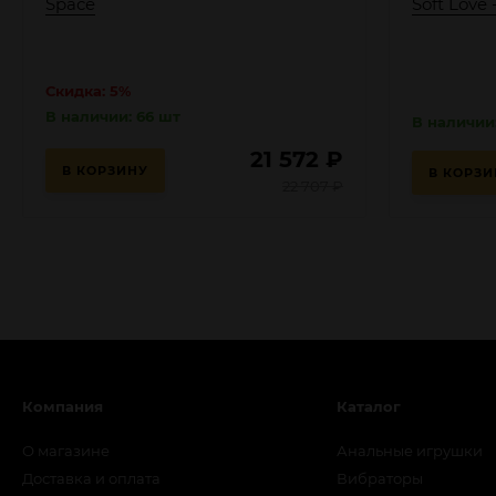
Space
Soft Love -
Скидка: 5%
В наличии: 66 шт
В наличии
21 572
₽
В КОРЗИНУ
В КОРЗИ
22 707
₽
Компания
Каталог
О магазине
Анальные игрушки
Доставка и оплата
Вибраторы