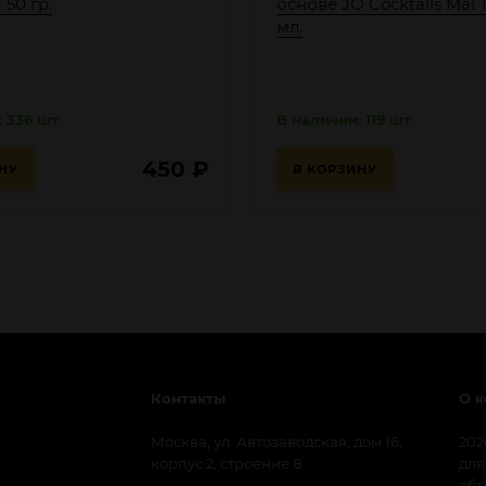
 50 гр.
основе JO Cocktails Mai T
мл.
: 336 шт
В наличии: 119 шт
450
₽
НУ
В КОРЗИНУ
Контакты
О 
Москва, ул. Автозаводская, дом 16,
202
корпус 2, строение 8
для
обр