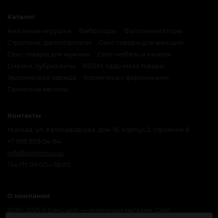
Каталог
Анальные игрушки
Вибраторы
Фаллоимитаторы
Страпоны, фаллопротезы
Секс-товары для женщин
Секс-товары для мужчин
Секс-мебель и качели
Смазки, лубриканты
BDSM, садо-мазо товары
Эротическая одежда
Косметика с феромонами
Приятные мелочи
Контакты
Москва, ул. Автозаводская, дом 16, корпус 2, строение 8
+7 995 903-54-64
info@intimmix.ru
Пн-Пт 09:00—18:00
О компании
2020-2025 © Секс шоп — интимный магазин. Сайт