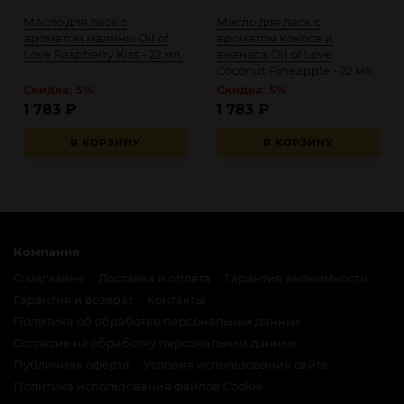
Масло для ласк с
Масло для ласк с
ароматом малины Oil of
ароматом кокоса и
Love Raspberry Kiss - 22 мл.
ананаса Oil of Love
Coconut Pineapple - 22 мл.
Скидка: 5%
Скидка: 5%
1 783
₽
1 783
₽
В КОРЗИНУ
В КОРЗИНУ
Компания
О магазине
Доставка и оплата
Гарантия анонимности
Гарантия и возврат
Контакты
Политика об обработке персональных данных
Согласие на обработку персональных данных
Публичная оферта
Условия использования сайта
Политика использования файлов Cookie