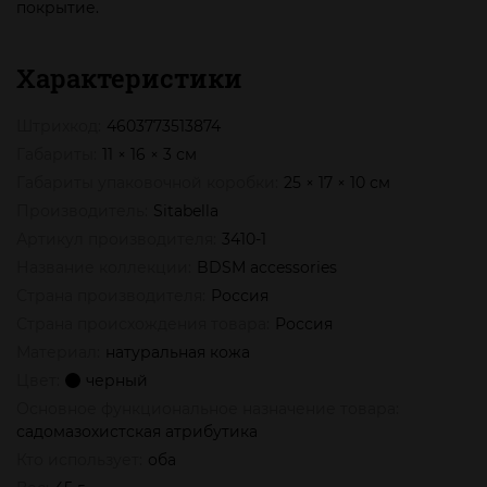
покрытие.
Характеристики
Штрихкод:
4603773513874
Габариты:
11 × 16 × 3 см
Габариты упаковочной коробки:
25 × 17 × 10 см
Производитель:
Sitabella
Артикул производителя:
3410-1
Название коллекции:
BDSM accessories
Страна производителя:
Россия
Страна происхождения товара:
Россия
Материал:
натуральная кожа
Цвет:
черный
Основное функциональное назначение товара:
садомазохистская атрибутика
Кто использует:
оба