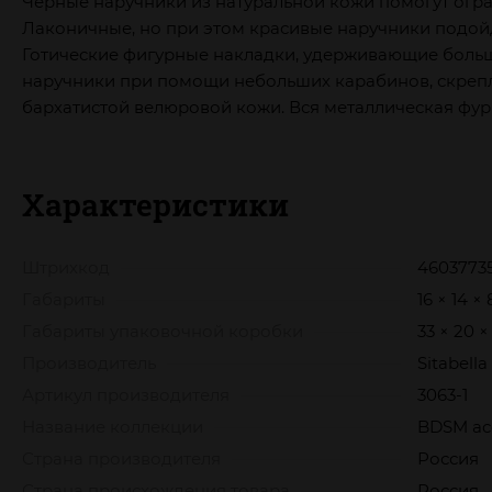
Черные наручники из натуральной кожи помогут огра
Лаконичные, но при этом красивые наручники подойду
Готические фигурные накладки, удерживающие больш
наручники при помощи небольших карабинов, скрепл
бархатистой велюровой кожи. Вся металлическая фурн
Характеристики
Штрихкод
46037735
Габариты
16 × 14 ×
Габариты упаковочной коробки
33 × 20 ×
Производитель
Sitabella
Артикул производителя
3063-1
Название коллекции
BDSM acc
Страна производителя
Россия
Страна происхождения товара
Россия