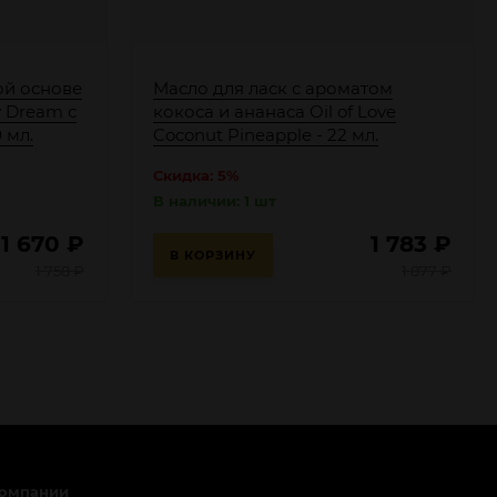
ой основе
Масло для ласк с ароматом
y Dream с
кокоса и ананаса Oil of Love
 мл.
Coconut Pineapple - 22 мл.
Скидка: 5%
В наличии: 1 шт
1 670
₽
1 783
₽
В КОРЗИНУ
1 758
₽
1 877
₽
компании