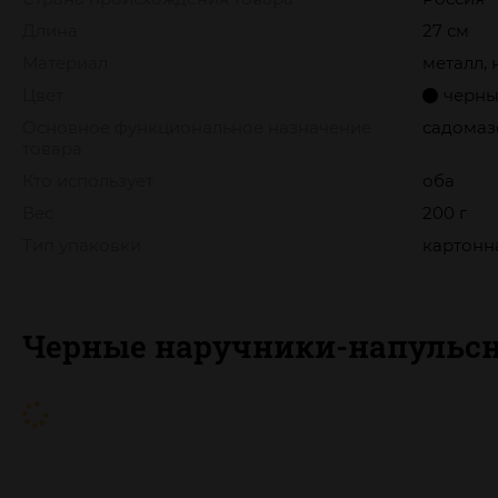
Длина
27 см
Материал
металл, 
Цвет
черн
Основное функциональное назначение
садомаз
товара
Кто использует
оба
Вес
200 г
Тип упаковки
картонн
Черные наручники-напульсн