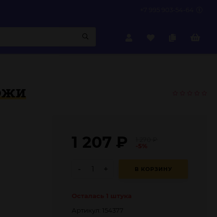
+7 995 903-54-64
ожи
1 207
₽
1 270
₽
-5%
-
+
В КОРЗИНУ
Осталась 1 штука
Артикул: 154377