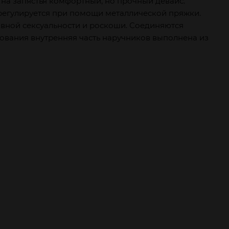
 на запястья комфортный, но прочный девайс.
о регулируется при помощи металлической пряжки.
вной сексуальности и роскоши. Соединяются
вания внутренняя часть наручников выполнена из