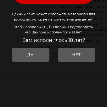
Черные наручники из натуральной 
помогут ограничить движения секс-
партнёра, достаточно лишь одеть на
Данный сайт может содержать материалы для
запястья комфортный, но прочный
взрослых, которые неприемлемы для детей.
девайс. Лаконичные, но при этом
Чтобы продолжить, Вы должны подтвердить,
красивые наручники подойдут, как 
что Вам уже исполнилось 18 лет.
женщин, так и для мужчин, т.к. разм
Вам исполнилось 18 лет?
легко регулируется при помощи
металлической пряжки....
Полное описание
ДА
НЕТ