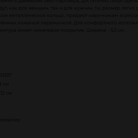
ничить движения секс-партнёра, достаточно лишь одеть
т, как для женщин, так и для мужчин, т.к. размер легк
ое металлическое кольцо, придают наручникам агресси
ённых кожаной перемычкой. Для комфортного использо
итура имеет никелевое покрытие. Ширина - 5,5 см.
11337
 8 см
 12 см
essories