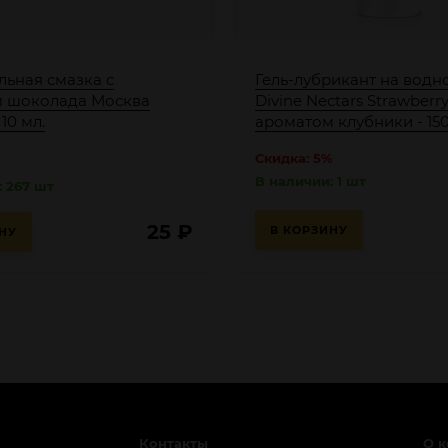
льная смазка с
Гель-лубрикант на водн
 шоколада Москва
Divine Nectars Strawberr
10 мл.
ароматом клубники - 150
Скидка: 5%
В наличии: 1 шт
: 267 шт
25
₽
В КОРЗИНУ
НУ
Контакты
О 