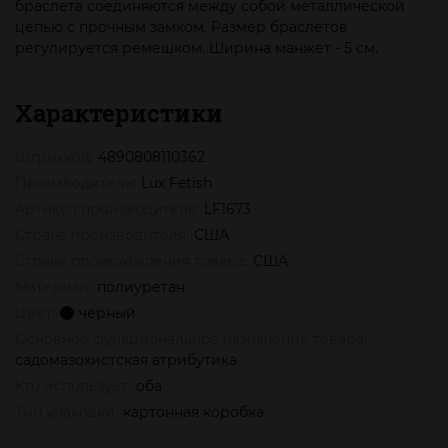
браслета соединяются между собой металлической
цепью с прочным замком. Размер браслетов
регулируется ремешком. Ширина манжет - 5 см.
Характеристики
Штрихкод:
4890808110362
Производитель:
Lux Fetish
Артикул производителя:
LF1673
Страна производителя:
США
Страна происхождения товара:
США
Материал:
полиуретан
Цвет:
черный
Основное функциональное назначение товара:
садомазохистская атрибутика
Кто использует:
оба
Тип упаковки:
картонная коробка