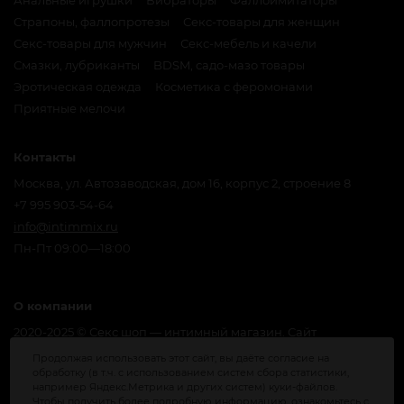
Анальные игрушки
Вибраторы
Фаллоимитаторы
Страпоны, фаллопротезы
Секс-товары для женщин
Секс-товары для мужчин
Секс-мебель и качели
Смазки, лубриканты
BDSM, садо-мазо товары
Эротическая одежда
Косметика с феромонами
Приятные мелочи
Контакты
Москва, ул. Автозаводская, дом 16, корпус 2, строение 8
+7 995 903-54-64
info@intimmix.ru
Пн-Пт 09:00—18:00
О компании
2020-2025 © Секс шоп — интимный магазин. Сайт
предназначен для лиц, достигших совершеннолетия. Мы
Продолжая использовать этот сайт, вы даёте согласие на
получаем и обрабатываем персональные данные
обработку (в т.ч. с использованием систем сбора статистики,
посетителей нашего сайта в соответствии с
официальной
например Яндекс.Метрика и других систем) куки-файлов.
политикой
. Если вы не даете согласия на обработку своих
Чтобы получить более подробную информацию, ознакомьтесь с