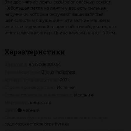
Эти две мягкие ленты скрывают опасный секрет.
Небольшая петля из лент и у вас есть сильные
наручники, которые окружают ваши запястья
шелковистым ощущением. Эти мягкие манжеты
являются идеальной отправной точкой для тех, кто
ищет изысканных игр. Длина каждой ленты - 70 см.
Характеристики
Штрихкод:
8437008001364
Производитель:
Bijoux Indiscrets
Артикул производителя:
0071
Страна производителя:
Испания
Страна происхождения товара:
Испания
Материал:
полиэстер
Цвет:
черный
Основное функциональное назначение товара:
садомазохистская атрибутика