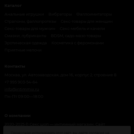
Каталог
Анальные игрушки
Вибраторы
Фаллоимитаторы
Страпоны, фаллопротезы
Секс-товары для женщин
Секс-товары для мужчин
Секс-мебель и качели
Смазки, лубриканты
BDSM, садо-мазо товары
Эротическая одежда
Косметика с феромонами
Приятные мелочи
Контакты
Москва, ул. Автозаводская, дом 16, корпус 2, строение 8
+7 995 903-54-64
info@intimmix.ru
Пн-Пт 09:00—18:00
О компании
2020-2025 © Секс шоп — интимный магазин. Сайт
предназначен для лиц, достигших совершеннолетия. Мы
Продолжая использовать этот сайт, вы даёте согласие на