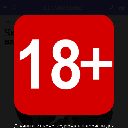
ИНТИМ
МИКС
товары
Наручники, ошейники
Черные кожаные наручники Ideal
Черные кожаные
наручники Ideal
Данный сайт может содержать материалы для