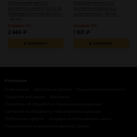
Массажное масло с
Массажное масло с
ароматом кокоса Huile de
ароматом персика и
Massage Gourmande Coco
шампанского - 50 мл.
- 59 мл.
Скидка: 5%
Скидка: 5%
2 669
₽
1 921
₽
В КОРЗИНУ
В КОРЗИНУ
Компания
О магазине
Доставка и оплата
Гарантия анонимности
Гарантия и возврат
Контакты
Политика об обработке персональных данных
Согласие на обработку персональных данных
Публичная оферта
Условия использования сайта
Политика использования файлов Cookie