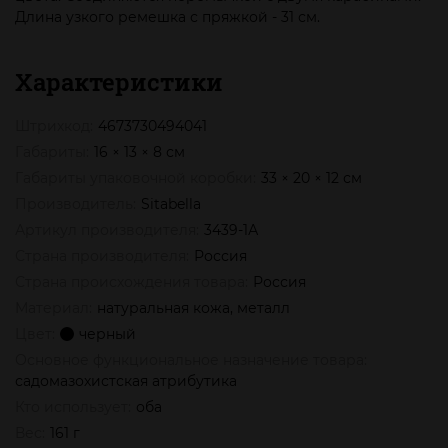
Длина узкого ремешка с пряжкой - 31 см.
Характеристики
Штрихкод:
4673730494041
Габариты:
16 × 13 × 8 см
Габариты упаковочной коробки:
33 × 20 × 12 см
Производитель:
Sitabella
Артикул производителя:
3439-1А
Страна производителя:
Россия
Страна происхождения товара:
Россия
Материал:
натуральная кожа, металл
Цвет:
черный
Основное функциональное назначение товара:
садомазохистская атрибутика
Кто использует:
оба
Вес:
161 г