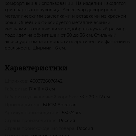
комфортный в использовании. На изделии находятся
три сварных полукольца. Аксессуар декорирован
металлическими заклепками и вставками из красной
кожи. Ошейник фиксируется металлическими
кнопками, позволяющими подобрать нужный размер,
подойдет на обхват шеи от 30 до 36 см. Стильный
аксессуар поможет воплотить эротические фантазии в
реальность. Ширина - 6 см.
Характеристики
Штрихкод:
4603726076142
Габариты:
17 × 11 × 8 см
Габариты упаковочной коробки:
33 × 20 × 12 см
Производитель:
БДСМ Арсенал
Артикул производителя:
55024ars
Страна производителя:
Россия
Страна происхождения товара:
Россия