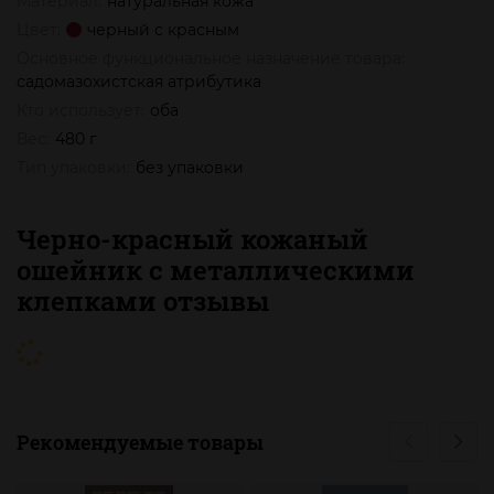
Материал:
натуральная кожа
Цвет:
черный с красным
Основное функциональное назначение товара:
садомазохистская атрибутика
Кто использует:
оба
Вес:
480 г
Тип упаковки:
без упаковки
Черно-красный кожаный
ошейник с металлическими
клепками отзывы
Рекомендуемые товары