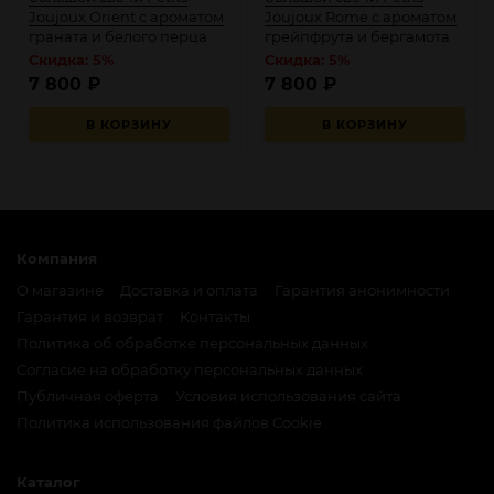
Joujoux Orient с ароматом
Joujoux Rome с ароматом
граната и белого перца
грейпфрута и бергамота
Скидка: 5%
Скидка: 5%
7 800
₽
7 800
₽
В КОРЗИНУ
В КОРЗИНУ
Компания
О магазине
Доставка и оплата
Гарантия анонимности
Гарантия и возврат
Контакты
Политика об обработке персональных данных
Согласие на обработку персональных данных
Публичная оферта
Условия использования сайта
Политика использования файлов Cookie
Каталог