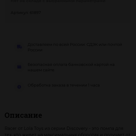
Нет на складе с выбранными параметрами
Артикул: 61897
Доставляем по всей России: СДЭК или почтой
России
Безопасная оплата банковской картой на
нашем сайте.
Обработка заказа в течении 1 часа
Описание
Racer от Lola Toys из серии Discovery - это помпа для
тех, кто живет на максимальных оборотах и получает от