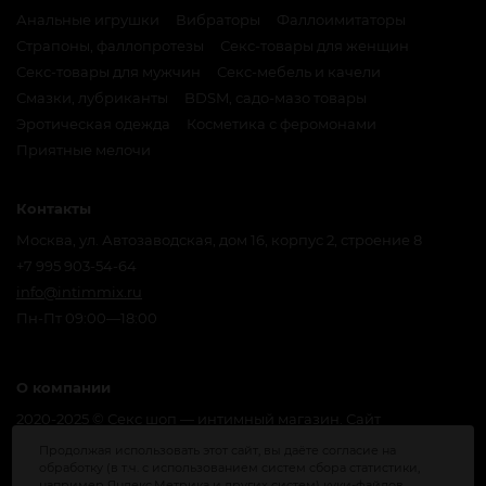
Анальные игрушки
Вибраторы
Фаллоимитаторы
Страпоны, фаллопротезы
Секс-товары для женщин
Секс-товары для мужчин
Секс-мебель и качели
Смазки, лубриканты
BDSM, садо-мазо товары
Эротическая одежда
Косметика с феромонами
Приятные мелочи
Контакты
Москва, ул. Автозаводская, дом 16, корпус 2, строение 8
+7 995 903-54-64
info@intimmix.ru
Пн-Пт 09:00—18:00
О компании
2020-2025 © Секс шоп — интимный магазин. Сайт
предназначен для лиц, достигших совершеннолетия. Мы
Продолжая использовать этот сайт, вы даёте согласие на
получаем и обрабатываем персональные данные
обработку (в т.ч. с использованием систем сбора статистики,
посетителей нашего сайта в соответствии с
официальной
например Яндекс.Метрика и других систем) куки-файлов.