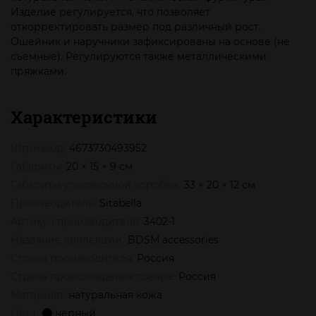
Изделие регулируется, что позволяет
откорректировать размер под различный рост.
Ошейник и наручники зафиксированы на основе (не
съемные). Регулируются также металлическими
пряжками.
Характеристики
Штрихкод:
4673730493952
Габариты:
20 × 15 × 9 см
Габариты упаковочной коробки:
33 × 20 × 12 см
Производитель:
Sitabella
Артикул производителя:
3402-1
Название коллекции:
BDSM accessories
Страна производителя:
Россия
Страна происхождения товара:
Россия
Материал:
натуральная кожа
Цвет:
черный