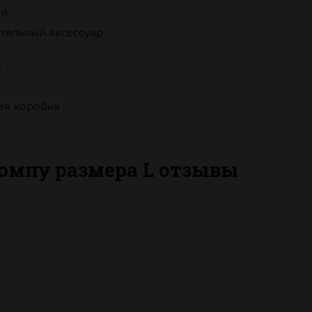
ый
тельный аксессуар
а
ая коробка
помпу размера L отзывы