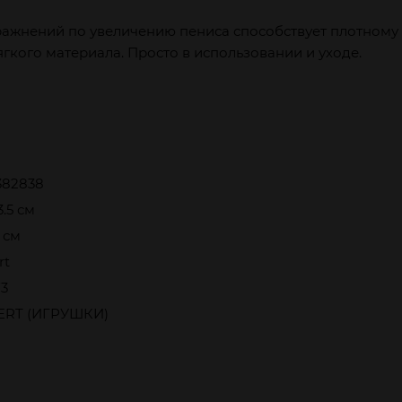
ажнений по увеличению пениса способствует плотному 
ягкого материала. Просто в использовании и уходе.
382838
3.5 см
6 см
rt
73
ERT (ИГРУШКИ)