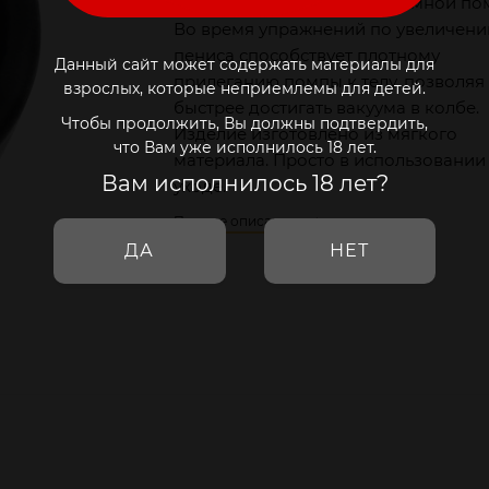
Сменная насадка для вакуумной по
Во время упражнений по увеличен
пениса способствует плотному
Данный сайт может содержать материалы для
прилеганию помпы к телу, позволяя
взрослых, которые неприемлемы для детей.
быстрее достигать вакуума в колбе.
Чтобы продолжить, Вы должны подтвердить,
Изделие изготовлено из мягкого
что Вам уже исполнилось 18 лет.
материала. Просто в использовании
Вам исполнилось 18 лет?
уходе.
Полное описание
ДА
НЕТ