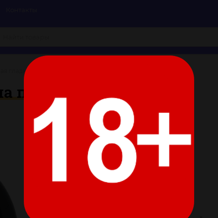
Контакты
ая гладкая насадка на помпу размера L
на помпу размера L
Цвет:
Все характеристики