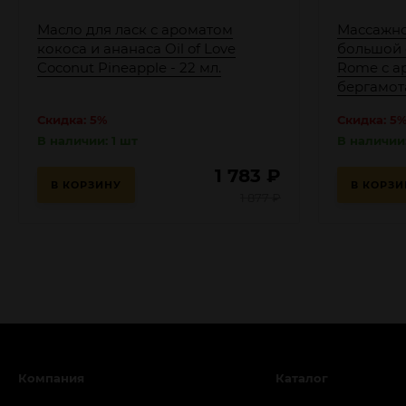
Масло для ласк с ароматом
Массажно
кокоса и ананаса Oil of Love
большой с
Coconut Pineapple - 22 мл.
Rome с а
бергамот
Скидка: 5%
Скидка: 5
В наличии: 1 шт
В наличии:
1 783
₽
В КОРЗИНУ
В КОРЗИ
1 877
₽
Компания
Каталог