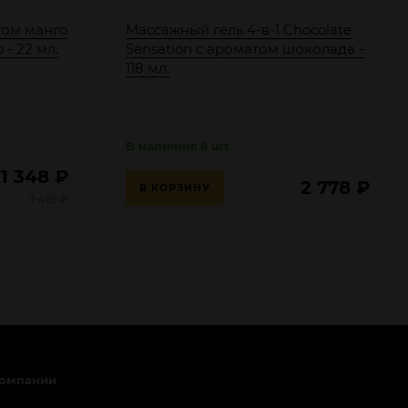
том манго
Массажный гель 4-в-1 Chocolate
 - 22 мл.
Sensation с ароматом шоколада -
118 мл.
В наличии: 6 шт
1 348
₽
2 778
₽
В КОРЗИНУ
1 419
₽
компании