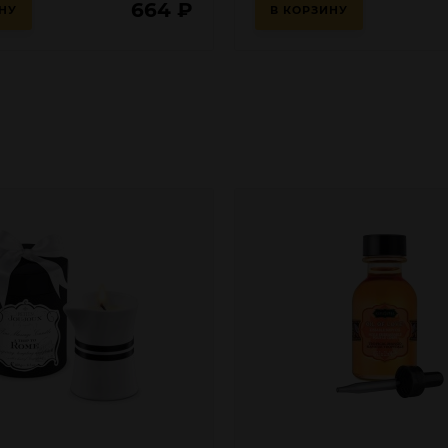
664
₽
НУ
В КОРЗИНУ