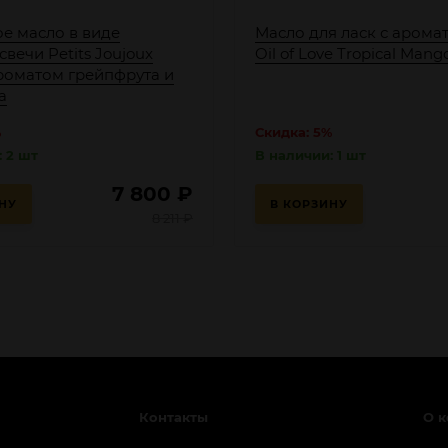
е масло в виде
Масло для ласк с арома
вечи Petits Joujoux
Oil of Love Tropical Mango
роматом грейпфрута и
а
%
Скидка: 5%
 2 шт
В наличии: 1 шт
7 800
₽
НУ
В КОРЗИНУ
8 211
₽
Контакты
О 