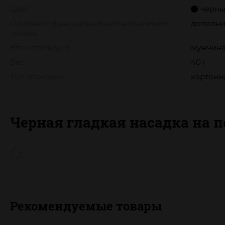
Цвет
черн
Основное функциональное назначение
дополни
товара
Кто использует
мужчин
Вес
40 г
Тип упаковки
картонн
Черная гладкая насадка на 
Рекомендуемые товары