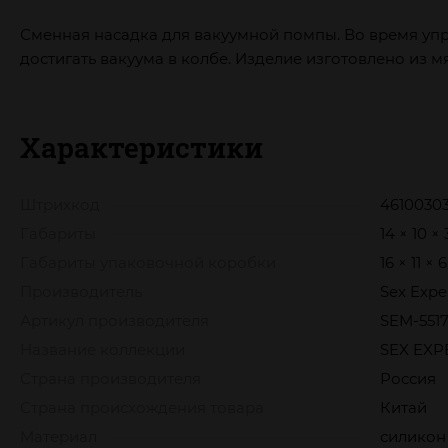
Сменная насадка для вакуумной помпы. Во время упр
достигать вакуума в колбе. Изделие изготовлено из м
Характеристики
Штрихкод
4610030
Габариты
14 × 10 × 
Габариты упаковочной коробки
16 × 11 × 
Производитель
Sex Expe
Артикул производителя
SEM-551
Название коллекции
SEX EXP
Страна производителя
Россия
Страна происхождения товара
Китай
Материал
силикон