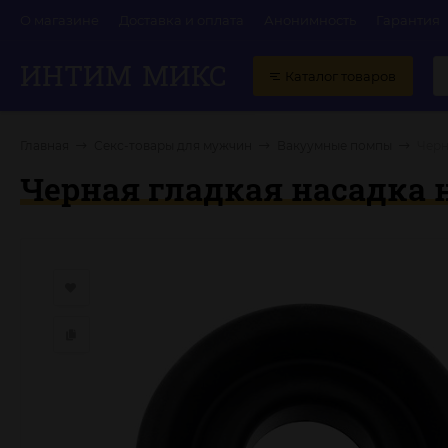
О магазине
Доставка и оплата
Анонимность
Гарантия
ИНТИМ
МИКС
Каталог товаров
Главная
Секс-товары для мужчин
Вакуумные помпы
Черн
Черная гладкая насадка 