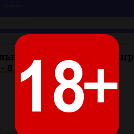
Контакты
ольшая серебристая анальная пробка Diamond Purple Sparkle Large с 
ьная пробка Diamond Purple
 8 см.
Цвет:
Все характеристики