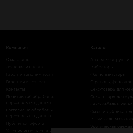
Компания
Каталог
О магазине
Анальные игрушки
Доставка и оплата
Вибраторы
Гарантия анонимности
Фаллоимитаторы
Гарантия и возврат
Страпоны, фаллопро
Контакты
Секс-товары для же
Политика об обработке
Секс-товары для му
персональных данных
Секс-мебель и качел
Согласие на обработку
Смазки, лубриканты
персональных данных
BDSM, садо-мазо то
Публичная оферта
Эротическая одежда
Условия использования сайта