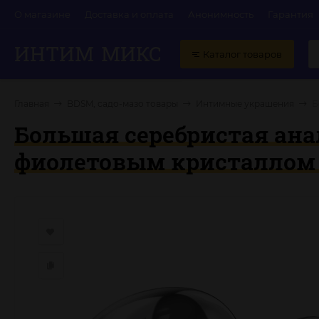
О магазине
Доставка и оплата
Анонимность
Гарантия
ИНТИМ
МИКС
Каталог товаров
Главная
BDSM, садо-мазо товары
Интимные украшения
Б
Большая серебристая анал
фиолетовым кристаллом -