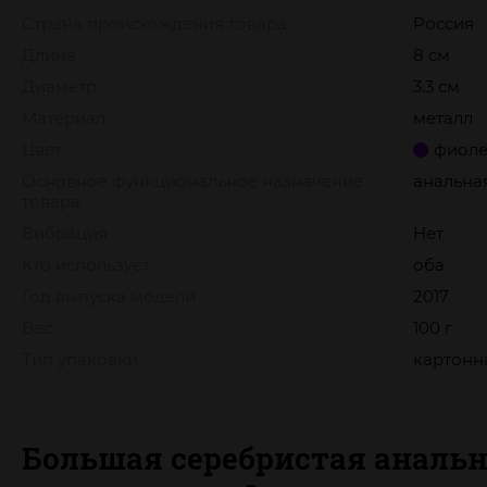
Страна происхождения товара
Россия
Длина
8 см
Диаметр
3.3 см
Материал
металл
Цвет
фиоле
Основное функциональное назначение
анальна
товара
Вибрация
Нет
Кто использует
оба
Год выпуска модели
2017
Вес
100 г
Тип упаковки
картонн
Большая серебристая анальна