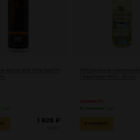
е масло для тела Jasmin
Натуральное массажное
мл.
Гавайское лето - 50 мл.
%
Скидка: 5%
 1 шт
В наличии: 1 шт
1 828
₽
НУ
В КОРЗИНУ
1 924
₽