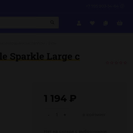
+7 995 903-54-64
фиолетовым кристаллом - 8 см.
 Sparkle Large с
1 194
₽
-
+
В КОРЗИНУ
Нет на складе с выбранными