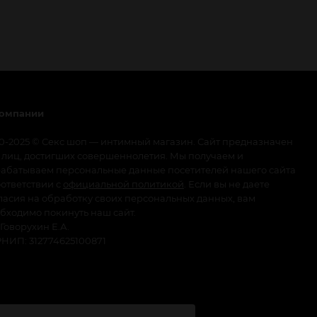
компании
0-2025 © Секс шоп — интимный магазин. Сайт предназначен
 лиц, достигших совершеннолетия. Мы получаем и
абатываем персональные данные посетителей нашего сайта
оответствии с
официальной политикой
. Если вы не даете
ласия на обработку своих персональных данных, вам
бходимо покинуть наш сайт.
Говорухин Е.А.
НИП: 312774625100871