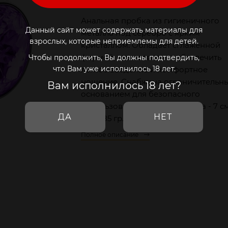
Анальная пробка из гигиеничного
Данный сайт может содержать материалы для
металла под серебро с ярким
взрослых, которые неприемлемы для детей.
кристаллом. Обладает сглаженной
формой, что позволяет обеспечить
Чтобы продолжить, Вы должны подтвердить,
что Вам уже исполнилось 18 лет.
легкое введение и комфортное
ношение. Снабжена ограничительн
Вам исполнилось 18 лет?
основанием для безопасного
использования. Рабочая длина - 7 см
ДА
НЕТ
Вес - 85 гр.
Полное описание