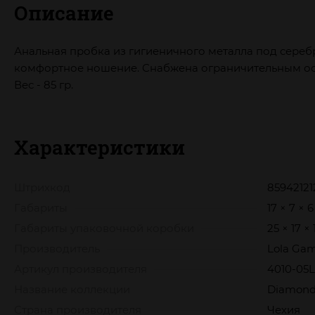
Описание
Анальная пробка из гигиеничного металла под сереб
комфортное ношение. Снабжена ограничительным осн
Вес - 85 гр.
Характеристики
Штрихкод
8594212
Габариты
17 × 7 × 
Габариты упаковочной коробки
25 × 17 ×
Производитель
Lola Ga
Артикул производителя
4010-05L
Название коллекции
Diamon
Страна производителя
Чехия