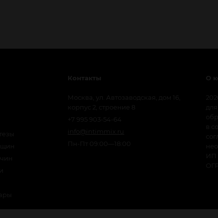
Контакты
О 
Москва, ул. Автозаводская, дом 16,
202
корпус 2, строение 8
для
обр
+7 995 903-54-64
в с
info@intimmix.ru
тезы
сог
Пн-Пт 09:00—18:00
нщин
нео
ИП 
жчин
ОГР
и
вары