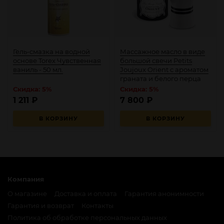
Гель-смазка на водной
Массажное масло в виде
основе Torex Чувственная
большой свечи Petits
ваниль - 50 мл.
Joujoux Orient с ароматом
граната и белого перца
Скидка: 5%
Скидка: 5%
1 211
₽
7 800
₽
В КОРЗИНУ
В КОРЗИНУ
Компания
О магазине
Доставка и оплата
Гарантия анонимности
Гарантия и возврат
Контакты
Политика об обработке персональных данных