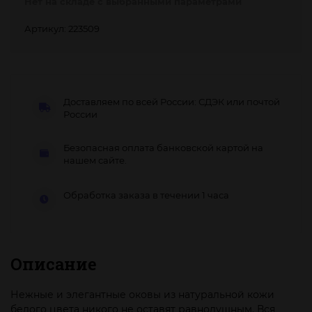
Нет на складе с выбранными параметрами
Артикул: 223509
Доставляем по всей России: СДЭК или почтой
России
Безопасная оплата банковской картой на
нашем сайте.
Обработка заказа в течении 1 часа
Описание
Нежные и элегантные оковы из натуральной кожи
белого цвета никого не оставят равнодушным. Вся